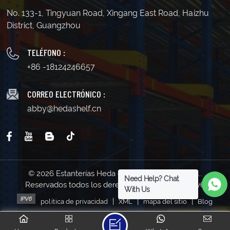
No. 133-1, Tingyuan Road, Xingang East Road, Haizhu
District, Guangzhou
TELÉFONO :
+86 -18124246657
CORREO ELECTRÓNICO :
abby@hedashelf.cn
© 2026 Estanterías Heda de Guangzhou Co., Ltd..
Need Help? Chat
Reservados todos los derechos . | Soporta red IPv6
With Us
|
|
|
política de privacidad
XML
mapa del sitio
Blog