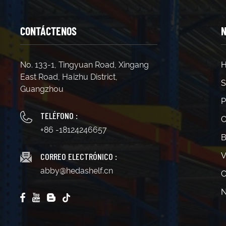
CONTÁCTENOS
N
No. 133-1, Tingyuan Road, Xingang
H
East Road, Haizhu District,
S
Guangzhou
P
TELÉFONO :
C
+86 -18124246657
B
CORREO ELECTRÓNICO :
V
abby@hedashelf.cn
C
N