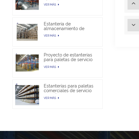
almacén
VER MÁS
Estantería de
almacenamiento de
paletas selectivas en
VER MÁS
venta
Proyecto de estanterías
para paletas de servicio
pesado
VER MÁS
Estanterías para paletas
comerciales de servicio
pesado
VER MÁS