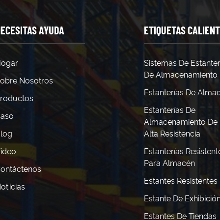
ECESITAS AYUDA
ETIQUETAS CALIEN
ogar
Sistemas De Estanter
De Almacenamiento
obre Nosotros
Estanterías De Alma
roductos
Estanterías De
aso
Almacenamiento De
log
Alta Resistencia
ideo
Estanterías Resistent
Para Almacén
ontáctenos
Estantes Resistentes
oticias
Estante De Exhibició
Estantes De Tiendas