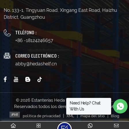
No. 133-1, Tingyuan Road, Xingang East Road, Haizhu
District, Guangzhou
TELÉFONO :
+86 -18124246657
CORREO ELECTRÓNICO :
abby@hedashelf.cn
© 2026 Estanterías Heda de Guangzhou Co., Ltd..
Need Help? Chat
Reservados todos los derechos . | Soporta red IPv6
With Us
|
|
|
política de privacidad
XML
mapa del sitio
Blog