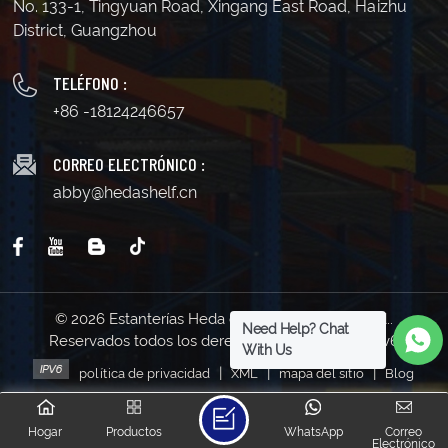
No. 133-1, Tingyuan Road, Xingang East Road, Haizhu
District, Guangzhou
TELÉFONO :
+86 -18124246657
CORREO ELECTRÓNICO :
abby@hedashelf.cn
© 2026 Estanterías Heda de Guangzhou Co., Ltd..
Need Help? Chat
Reservados todos los derechos . | Soporta red IPv6
With Us
|
|
|
política de privacidad
XML
mapa del sitio
Blog
Hogar
Productos
WhatsApp
Correo
Electrónico