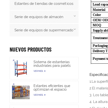
Estantes de tiendas de cosméticos
Serie de equipos de almacén
Serie de equipos de supermercado
NUEVOS PRODUCTOS
Sistema de estanterías
industriales para palets
de alta resistencia para
VER MÁS
almacenamiento en
Especificac
almacén
1.La superf
Estantes eficientes que
2.El materi
optimizan el espacio
para trabajos pesados
3. Los tabl
VER MÁS
en almacenes
4. La altura