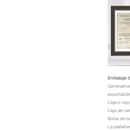
Embalaje d
Generalmen
exportación
Caja o caj
Caja de car
Bolsa de bu
La platafo