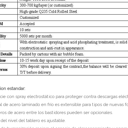
ion estandar:
icie con spray electrostático para proteger contra descargas eléct
al de acero laminado en frío es extensible para tipos de nuevas f
eros de acero entre los bastidores pueden ser opcionales.
 del nivel del tablero es ajustable.