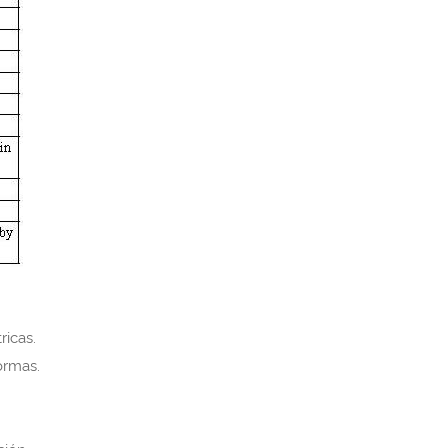
ricas.
ormas.