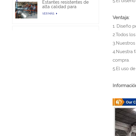
5.El diseñ
Estantes resistentes de
alta calidad para
almacén
VER MÁS
Ventaja:
1. Diseño 
Estantería de
2.Todos los
almacenamiento de
paletas selectivas en
3.Nuestros 
VER MÁS
venta
4.Nuestra 
compra.
Proyecto de estanterías
para paletas de servicio
5.El uso de
pesado
VER MÁS
Informació
Estanterías para paletas
comerciales de servicio
pesado
VER MÁS