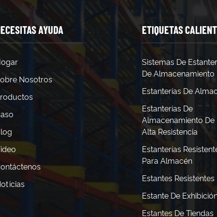
ECESITAS AYUDA
ETIQUETAS CALIEN
ogar
Sistemas De Estanter
De Almacenamiento
obre Nosotros
Estanterías De Alma
roductos
Estanterías De
aso
Almacenamiento De
log
Alta Resistencia
ideo
Estanterías Resistent
Para Almacén
ontáctenos
Estantes Resistentes
oticias
Estante De Exhibició
Estantes De Tiendas