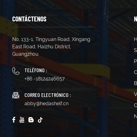
CONTÁCTENOS
N
No. 133-1, Tingyuan Road, Xingang
H
East Road, Haizhu District,
S
Guangzhou
P
TELÉFONO :
C
+86 -18124246657
B
CORREO ELECTRÓNICO :
V
abby@hedashelf.cn
C
N