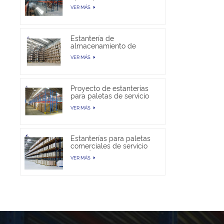
almacén
VER MÁS
Estantería de
almacenamiento de
paletas selectivas en
VER MÁS
venta
Proyecto de estanterías
para paletas de servicio
pesado
VER MÁS
Estanterías para paletas
comerciales de servicio
pesado
VER MÁS