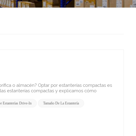
 que funcionan mejor para grandes volúmenes de artículos similares con baja rotación o productos no perecederos. Los productos que requieren rotación frecuente o con diferentes SKU pueden requerir un sistema de estanterías diferente. Alimentos y bebidasLas estanterías drive-in se utilizan ampliamente en la industria de alimentos y bebidas para almacenar productos a granel, especialmente aquellos que se pueden apilar en profundidad y no requieren un acceso frecuente. Almacenamiento en fríoLas instalaciones de almacenamiento en frío se benefician de los racks de acceso directo porque maximizan la densidad de almacenamiento en entornos costosos y con temperatura controlada, lo que reduce los costos de energía y optimiza el espacio. Artículo a largo plazoLos racks drive-in son ideales para el almacenamiento a largo plazo de artículos con baja rotación, ya que el sistema de último en entrar, primero en salir (LIFO) se adapta a productos a los que no es necesario acceder regularmente. Mida su espacio correctamenteUna medición precisa es crucial: mida el largo, el ancho y la altura de su área de almacenamiento, teniendo en cuenta las obstrucciones y los espacios libres necesarios. Además, tenga en cuenta el espacio disponible para el montacargas y las normativas de seguridad, como los códigos contra incendios o los requisitos de rociadores. Consideraciones sobre la distribución del almacénConsidere la distribución general de su almacén, incluyendo la ubicación de puertas, columnas y el flujo de tráfico, para garantizar que las estanterías drive-in no bloqueen el acceso ni interrumpan las operaciones. La profundidad y la altura del sistema deben estar en consonancia con el diseño de su almacén para una eficiencia óptima. ¿Su negocio admite un drive-in?Su negocio se adapta bien a las estanterías drive-in si almacena grandes cantidades de productos similares, dispone de espacio limitado y no necesita acceder frecuentemente a cada palé. Si necesita alta selectividad o trabaja con muchos SKU, un sistema diferente podría ser más adecuado. Cómo elegir el proveedor adecuado de sistemas de estanteríasElegir al proveedor adecuado es crucial para garantizar la seguridad, eficiencia y cumplimiento de las estanterías de su almacén. Un buen proveedor es un aliado clave para el éxito operativo. Nos centramos en lo siguiente:Experiencia en ingeniería y cumplimiento normativoCalidad de fabricaciónProveedor de servicios completosExperiencia y reputaciónGama de productos y personalizaciónPlazo de entrega e inventarioSoporte posventaSi busca una solución integral de estanterías drive-in, contacte con HEDA SHELVES para obtener ayuda experta. Nuestro sistema de estanterías es compatible con diversos centros de distribución, como almacenes de cerezas, de carne de res o de alimentos envasados, entre otros. Problemas comunes que enfrentan los compradores al buscar "estante para autocine" ¿Cómo elegir el sistema de estanterías adecuado, estanterías selectivas o estanterías Drive-in? Las estanterías selectivas ofrecen mejor accesibilidad y son ideales para productos diversos con rotación frecuente, mientras que las estanterías drive-in maximizan la densidad de almacenamiento para grandes volúmenes de artículos similares. Su elección depende del tipo de inventario y de la frecuencia con la que necesite acceder a cada palé. Condición de costo: ¿Cuánto cuesta el Drive-in Rack, una gran marca o un fabricante chino? Los costos de las estanterías drive-in varían según la marca, el material y el origen. Chino Fabricante de estanterías drive-inLos proveedores suelen ofrecer precios más bajos, pero debe considerar el envío, la calidad y la compatibilidad con las normas locales. A veces, el ahorro es menor de lo esperado después de considerar los costos de logística y reemplazo. Dificultad para instalar o montar el sistema de estanterías Drive-in La instalación puede ser compleja y requiere pisos nivelados, mediciones precisas y mano de obra cualificada para garantizar la seguridad y la estabilidad. Siempre contrate instaladores profesionales o siga las instrucciones detalladas del fabricante para evitar problemas estructurales y garantizar el cumplimiento de las normas de seguridad. Pregun
e Estanterías Drive-In
Tamaño De La Estantería