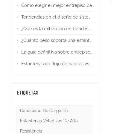
Cómo elegir el mejor entrepiso para su almacén de comercio electrónico
Tendencias en el diseño de sistemas de estanterías en 2026
¿Qué es la exhibición en tiendas minoristas? Tipos, diseño e importancia
¿Cuánto peso soporta una estantería para palets? (Guía de expertos)
La guía definitiva sobre entrepisos en almacenes y almacenamiento industrial en 2026
Estanterías de flujo de paletas vs. estanterías Push Back: ¿cuál es la adecuada para el almacenamiento de alta densidad?
ETIQUETAS
Capacidad De Carga De
Estanterías Voladizas De Alta
Resistencia