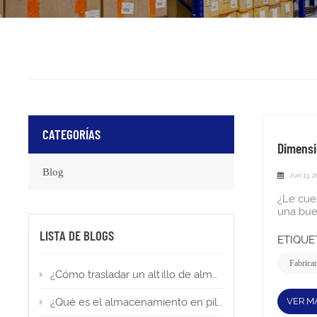
CATEGORÍAS
Dimensi
Blog
Jun 13, 
¿Le cuesta encontrar el mejor sistema de estanterías para su cámara frigorífica o almacén? Optar por estanterías compactas es una buena opción. En esta guía, desglosamos las dimensiones reales de las estanterías compactas y explicamos cómo combinarlas con la funcionalidad perfecta para que pueda crear una instalación segura, elegante y que ahorre espacio. ¿Cuáles son las dimensiones reales del sistema de estanterías Drive-in? AlturaLas dimensiones estándar de las estanterías para palets con sistema de acceso directo en Canadá y EE. UU. son de 107 cm de profundidad y 304 cm de altura, aunque son comunes los montantes estándar que alcan
LISTA DE BLOGS
ETIQUET
Fabrican
¿Cómo trasladar un altillo de almacén a una nueva ubicación?
VER M
¿Qué es el almacenamiento en pilas altas? Tipos, aplicaciones y permisos