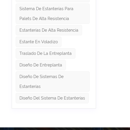
Sistema De Estanterías Para
Palets De Alta Resistencia
Estanterías De Alta Resistencia
Estante En Voladizo
Traslado De La Entreplanta
Diseño De Entreplanta
Diseño De Sistemas De
Estanterías
Diseño Del Sistema De Estanterías