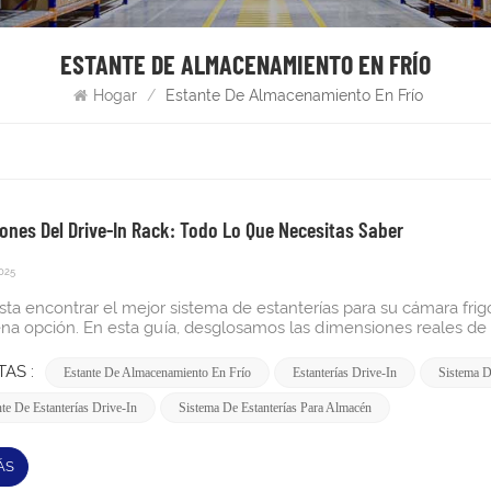
ESTANTE DE ALMACENAMIENTO EN FRÍO
Hogar
/
Estante De Almacenamiento En Frío
ones Del Drive-In Rack: Todo Lo Que Necesitas Saber
2025
zan hasta 6 metros de altura. ¿Cuáles son algunos de los desafíos de emplear un sistema de estanterías para almacén? Para aplicaciones de almacenamiento en frío, las alturas suelen oscilar entre 3 y 6 metros para optimizar la eficiencia energética y mantener el control de la temperatura. Profundidad:Los sistemas Drive-in admiten de 2 a 10 posiciones de pallets de profundidad, y la profundidad de cada carril es la suma de la profundidad de todos los pallets (incluidas las dimensiones de la carga si esta sobresale). Las dimensiones estándar de los pallets de 48" x 40" determinan la profundidad básica del carril, con espacio libre adicional para una operación segura del montacargas.Ancho: El ancho estándar de las bahías para estanterías drive-in suele oscilar entre 2,4 y 3,6 metros, lo que permite configuraciones de almacenamiento de pallets de una o dos profundidades. El ancho debe tener en cuenta el voladizo de los pallets y los requisitos de soporte estructural. Ancho del pasilloLos pasillos para sistemas de acceso directo suelen tener un ancho mínimo de 3 a 3,6 metros para permitir la entrada y salida segura de las carretillas elevadoras de la estructura de estanterías. Mantenga un espacio de 10 a 15 cm entre los niveles de las estanterías para palés para un funcionamiento fluido de las carretillas elevadoras. Se requiere espacio adicional en entornos de almacenamiento en frío, donde la operación de las carretillas elevadoras puede ser más lenta y cautelosa. Baja temperatura Almacén de alimentos y bebidas para el almacenamiento de cerezasPara una instalación de almacenamiento de cerezas que funciona a 32-34 °F, las consideraciones dimensionales específicas incluyen: Altura del nivel de almacenamientoPara los sistemas de rieles GP, Z y FC, la altura del nivel de almacenamiento equivale a la altura del palé más de 8" a 10", mientras que para los sistemas de rieles C y DR, equivale a la altura del palé más de 10" a 12". Los palets de cerezo suelen medir 48" de alto, lo que requiere una separación entre niveles de 56-60". Consideraciones de temperatura: Los palés almacenados se pueden cargar y descargar en modo FIFO o LIFO en cámaras de congelación con temperaturas de hasta -30 °C. Diferencias entre estanterías Drive-in y Drive-through, aunque el almacenamiento de cerezas funciona a temperaturas de refrigeración más suaves. Los sistemas de estanterías para almacenamiento en frío son sistemas especiales diseñados para distribuir el calor uniformemente en la sala y evitar pérdidas de calor. Comprensión de los sistemas de estanterías para palés Drive-in/Drive-Through | Especificaciones del material: Las estanterías refrigeradas para almacenamiento en frío requieren recubrimientos y materiales especializados para evitar la condensación y la corrosión. Las dimensiones del marco se mantienen estándar, pero los componentes estructurales requieren una mayor protección contra la humedad y las fluctuaciones de temperatura, comunes en los entornos de almacenamiento de cerezas. Optimización del diseño: Los almacenes de cerezas se benefician de los sistemas de acceso directo debido a la temporada de cosecha y a las necesidades de almacenamiento a granel. El sistema LIFO es ideal para el almacenamiento a corto plazo (las cerezas tienen una vida útil de 2 a 3 semanas), con carriles con una profundidad de 4 a 6 palés, ideal para la rotación y accesibilidad del inventario. Comprensión del tamaño de las estanterías para paletas y los diferentes tipos de estanterías Drive-in La diferencia dimensional clave radica en el diseño del sistema de rieles, que elimina la necesidad de niveles de vigas individuales en cada posición de pallet. Racks de autoservicio Se diferencian significativamente de las estanterías selectivas en sus requisitos dimensionales, ya que priorizan la densidad de almacenamiento sobre la accesibilidad de cada pallet. A diferencia de bastidores selectivos donde cada posición de pallet es accesible desde el pasillo, los sistemas drive-in crean carriles de almacenamiento continuos donde los pallets se almacenan con una profundidad de 2 a 10. Por qué importan estas dimensionesEstas dimensiones son importantes porque influyen directamente en la eficiencia con la que se utiliza el espacio del almacén, la seguridad con la que se almacenan cargas pesadas y la facilidad con la que el personal accede al inventario. Elegir el tamaño adecuado garantiza maximizar la capacidad de almacenamiento sin comprometer la seguridad ni la accesibilidad. ¿Cómo asegurarse de que las estanterías drive-in se adapten a su espacio? Para garantizar que sus estanterías drive-in encajen, mida el espacio disponible en el suelo y la altura del techo, y luego ajústelos a los requisitos de profundidad, ancho y altura de la estantería. Además, considere la maniobrabilidad de la carretilla elevadora y el espacio para una operación segura, así como cualquier característica del edificio, como columnas o rociadores, que pueda afectar la instalación. ¿Qué es el inventario que usted almacena? El tipo de inventario que almacene determinará si las estanterías drive-in son adecuadas, ya
AS :
Estante De Almacenamiento En Frío
Estanterías Drive-In
Sistema D
te De Estanterías Drive-In
Sistema De Estanterías Para Almacén
ÁS