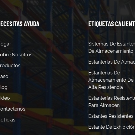
ECESITAS AYUDA
ETIQUETAS CALIEN
ogar
Sistemas De Estanter
De Almacenamiento
obre Nosotros
Estanterías De Alma
roductos
Estanterías De
aso
Almacenamiento De
log
Alta Resistencia
ideo
Estanterías Resistent
Para Almacén
ontáctenos
Estantes Resistentes
oticias
Estante De Exhibició