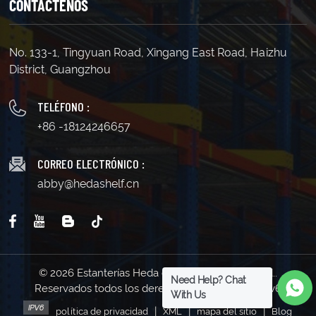
CONTÁCTENOS
No. 133-1, Tingyuan Road, Xingang East Road, Haizhu
District, Guangzhou
TELÉFONO :
+86 -18124246657
CORREO ELECTRÓNICO :
abby@hedashelf.cn
© 2026 Estanterías Heda de Guangzhou Co., Ltd..
Need Help? Chat
Reservados todos los derechos . | Soporta red IPv6
With Us
|
|
|
política de privacidad
XML
mapa del sitio
Blog