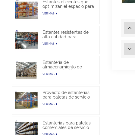
Estantes eficientes que
optimizan el espacio para
trabajos pesados en
VER MÁS
almacenes
Estantes resistentes de
alta calidad para
almacén
VER MÁS
Estantería de
almacenamiento de
paletas selectivas en
VER MÁS
venta
Proyecto de estanterías
para paletas de servicio
pesado
VER MÁS
Estanterías para paletas
comerciales de servicio
pesado
VER MÁS