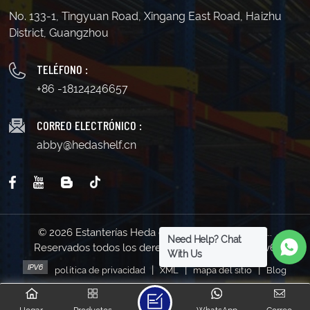
No. 133-1, Tingyuan Road, Xingang East Road, Haizhu
District, Guangzhou
TELÉFONO :
+86 -18124246657
CORREO ELECTRÓNICO :
abby@hedashelf.cn
© 2026 Estanterías Heda de Guangzhou Co., Ltd..
Need Help? Chat
Reservados todos los derechos . | Soporta red IPv6
With Us
|
|
|
política de privacidad
XML
mapa del sitio
Blog