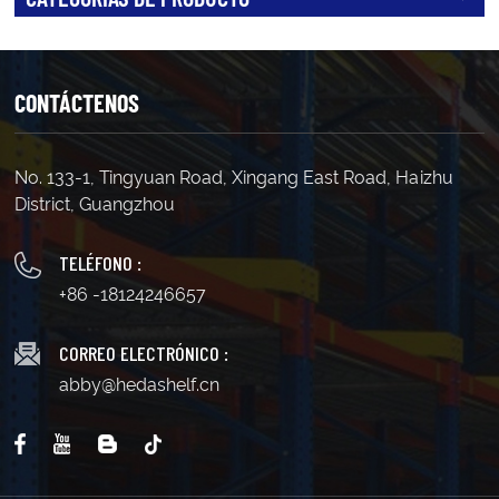
CONTÁCTENOS
No. 133-1, Tingyuan Road, Xingang East Road, Haizhu
District, Guangzhou
TELÉFONO :
+86 -18124246657
CORREO ELECTRÓNICO :
abby@hedashelf.cn