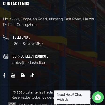
CONTÁCTENOS
No. 133-1, Tingyuan Road, Xingang East Road, Haizhu
District, Guangzhou
TELÉFONO :
+86 -18124246657
CORREO ELECTRÓNICO :
abby@hedashelf.cn
© 2026 Estanterías Heda de Guangzhou Co., Ltd..
Need Help? Chat
Reservados todos los derechos . | Soporta red IPv6
With Us