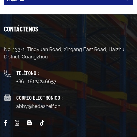
CONTÁCTENOS
No. 133-1, Tingyuan Road, Xingang East Road, Haizhu
District, Guangzhou
TELÉFONO :
+86 -18124246657
CORREO ELECTRÓNICO :
abby@hedashelf.cn