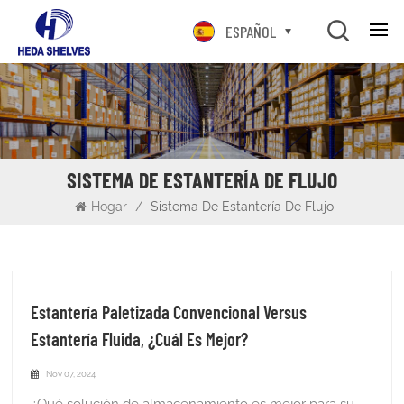
ESPAÑOL
SISTEMA DE ESTANTERÍA DE FLUJO
Hogar
/
Sistema De Estantería De Flujo
Estantería Paletizada Convencional Versus
Estantería Fluida, ¿cuál Es Mejor?
Nov 07, 2024
¿Qué solución de almacenamiento es mejor para su almacén?En cualquier almacén, el espacio es un bien preciado. Cada pie cuadrado cuenta y, con los costos asociados con el almacenamiento, aprovechar al máximo el área disponible no sólo es inteligente: es esencial. Aquí entran las estanterías para palés, un elemento básico en almacenes y centros de distribución diseñados para maximizar el espacio vertical y horizontal. Pero con varios sistemas de estanterías disponibles, ¿cómo puede determinar cuál se adapta mejor a sus necesidades operativas específicas? Para tomar una decisión informada, comience analizando la dinámica de su inventario. Considere la cantidad de SKU, sus tasas de rotación y cualquier fluctuación estacional que pueda afectar los requisitos de almacenamiento. También es fundamental comprender cómo fluyen los productos desde la recepción hasta el cumplimiento del pedido. Una vez que tenga una idea clara de sus operaciones, podrá explorar sus opciones de estanterías. Mientras estanterías para paletas convencionales es popular por su diseño sencillo y bajo costo, puede que no siempre sea el uso más eficiente del espacio en comparación con alternativas de alta densidad como las estanterías dinámicas para paletas. En este artículo, compararemos estos dos sistemas para ayudarlo a encontrar el más adecuado para sus soluciones de almacenamiento en almacén.¿Qué son las estanterías paletizadas convencionales? Estanterías convencionales para palets es la columna vertebral de muchos sistemas de almacenamiento en almacenes y proporciona una forma confiable y eficiente de almacenar productos paletizados. Este sistema cuenta con filas de estantes que crean pasillos para un fácil acceso de montacargas y otros equipos de manipulación. Cada pallet se almacena sobre vigas horizontales, lo que permite un acceso directo y selectivo a cada producto. Los componentes principales de este sistema de estanterías incluyen montantes que forman el marco vertical y vigas que soportan las paletas. El diseño de las estanterías para palés convencionales está diseñado para adaptarse a las dimensiones y el peso de los artículos que se almacenan, optimizando la utilización del espacio y garantizando la estabilidad y la seguridad. Normalmente, las estanterías convencionales se pueden configurar en filas simples o dobles. Se puede acceder a filas individuales desde un lado y, a menudo, se colocan a lo largo del perímetro del almacén. Por el contrario, las filas dobles permiten el acceso desde ambos lados, lo que las hace ideales para áreas de almacenamiento centrales. Para aumentar la capacidad, se pueden combinar dos filas dobles, lo que permite soluciones de almacenamiento más profundas, pero requiere equipo especializado para llegar a los palés de la parte trasera. Ventajas 100% selectividadEstanterías de almacenamiento económicasIdeal para inventarios de bajo volumen y altos SKUAdmite la rotación de inventario FIFORequiere un espacio considerable para los pasillos.Densidad limitada de paletas por pie cuadradoVersátil para diferentes especificaciones de inventarioAdaptable a cualquier clima de almacén: ambiente, frigorífico, cámara frigorífica ¿Qué son las estanterías dinámicas para palés? Estanterías dinámicas para palets, a menudo denominado flow rack, es una solución de almacenamiento dinámico que utiliza la gravedad para facilitar el movimiento de paletas. Este sistema emplea una serie de carriles inclinados provistos de rodillos o ruedas, que permiten que los pallets se deslicen suavemente desde el extremo de carga hasta el de descarga. Este diseño no sólo maximiza la densidad de almacenamiento sino que también agiliza el proceso de selección, lo que lo convierte en una opción ideal para almacenes con alta rotación de inventario. El principio fundamental detrás de las estanterías dinámicas para paletas es la gestión de inventario primero en entrar, primero en salir (FIFO). A medida que las paletas se cargan en la parte posterior del estante, naturalmente ruedan hacia el frente a medida que se recogen los artículos. Esto garantiza que se acceda primero al stock más antiguo, lo que resulta especialmente beneficioso para productos perecederos o artículos con fecha de caducidad. Los racks dinámicos de paletas pueden acomodar múltiples paletas de profundidad (a menudo desde dos hasta más de veinte), lo que permite un uso eficiente del espacio vertical y al mismo tiempo minimiza la necesidad de pasillos anchos. La ausencia de pasillos intermedios no sólo optimiza la capacidad de almacenamiento sino que también reduce el tiempo de viaje del montacargas, mejorando la eficiencia operativa general. Ventajas Duplica la capacidad frente al almacenamiento en estanterías convencionalesMás productivo: menos tiempo de viaje entre pasillosProfundidad del carril De 2 a 10 paletas de profundidadRotación de inventario FIFO: ideal para productos fechadosMayor coste por posición de paletSe requiere altura adicional por nivel Diferencias clave: estanterías para paletas convencionales versus estanterías fluidas para paletasCuando se trata de optimizar el almacenamiento en el almacén, es esencial comprender las distinciones entre estanterías para paletas convencionales y estanterías para paletas dinámicas. Cada sistema ofrece características y beneficios únicos adaptados a diferentes necesidades operativas. Analicemos las diferencias clave para ayudarle a tomar una decisión informada. Densidad de almacenamiento:Estanterías para paletas convencionales: este sistema generalmente requiere pasillos más anchos para el acceso de montacargas, lo que puede limitar la capacidad general de almacenamiento. Si bien es eficaz, no maximiza el espacio vertical con tanta eficiencia como los sistemas de alta densidad. Estanterías de flujo de paletas: diseñadas para almacenamiento de alta densidad, este sistema utiliza la gravedad para permitir que las paletas fluyan desde el lado de carga hasta el lado de recolección. Esto da como resultado un diseño compacto que aumenta significativamente la densidad de almacenamiento. Gestión de inventario:Estanterías para paletas convencionales: a menudo funcionan según el principio de último en entrar, primero en salir (LIFO), lo que las hace adecuadas para artículos que no requieren una rotación estricta. Esto puede llevar a que se pasen por alto las existencias más antiguas si no se gestionan con cuidado. Estanterías de flujo de paletas: utiliza un método de primero en entrar, primero en salir (FIFO), lo que garantiza que el inventario más antiguo se seleccione primero. Esto es especialmente beneficioso para productos perecederos o con fecha de caducidad, ya que mejora la rotación del stock y reduce el desperdicio. Accesibilidad:Estanterías para paletas convencionales: ofrecen acceso directo a cada paleta pero requieren más espacio en el pasillo, lo que puede limitar la cantidad de paletas almacenadas dentro de un área determinada. Estantería de flujo de paletas: proporciona un acceso eficiente ya que las paletas avanzan automáticamente cuando se retira una. Esto reduce la necesidad de pasillos extensos y al mismo tiempo mantiene un fácil acceso a todo el inventario. Costo e instalación:Estanterías para paletas convencionales: generalmente tienen costos iniciales más bajos y procesos de instalación más simples, lo que las convierte en una opción popular para muchos almacenes. Estanterías de flujo de paletas: si bien la inversión inicial puede ser mayor debido a su diseño y componentes complejos, los ahorros a largo plazo gracias a la mejora de la eficiencia y la reducción de los costos laborales pueden compensar este gasto inicial. Flexibilidad y escalabilidad:Estanterías para paletas convencionales: ofrecen una flexibilidad moderada en términos de configuración, pero pueden requerir un esfuerzo significativo para adaptarse a las necesidades cambiantes del inventario. Pallet Flow Racking: Altamente adaptable, lo que permite su adaptación a sistemas existentes. Esto facilita la ampliación de las operaciones a medida que evolucionan las necesidades empresariales.CaracterísticaEstanterías convencionales para paletsEstanterías de flujo de paletasDensidad de almacenamientoRequiere pasillos más amplios, lo que limita la capacidad general.Almacenamiento de alta densidad que utiliza la gravedad para el flujo.Gestión de inventarioNormalmente utiliza Último en entrar, primero en salir (LIFO).Utiliza primero en entrar, primero en salir (FIFO) para la rotación de existencias.AccesibilidadAcceso directo a cada palet; Se necesita más espacio en el pasillo.Acceso eficiente ya que los pallets avanzan automáticamente.Costo e instalaciónCostos iniciales más bajos; instalación más sencilla.Mayor inversión inicial; ahorros a largo plazo gracias a la eficiencia.Flexibilidad y escalabilidadFlexibilidad moderada; puede requerir esfuerzo para adaptarse.Altamente adaptable; puede adaptarse a los sistemas existentes.Leer más: ¿Cuál es la diferencia entre el rack dinámico para paletas y el rack push back?Estantes Heda ofrece una gama de productos de flujo de paletas diseñados para ofrecer durabilidad y rendimiento, incluso en entornos de almacén exigentes. Nuestras soluciones incluyen opciones de flujo de paletas con rodillos completos y divididos, ruedas Magnum de servicio pesado y ruedas patines. Para mejorar su sistema de flujo de paletas, ofrecemos una amplia selección de aplicaciones y accesorios de ingeniería, como controladores de velocidad, soportes de paletas, separadores de paletas, rampas de acceso y carros móviles. Estas adiciones están diseñadas para maximizar la eficiencia y funcionalidad de su configuración de almacenamiento. Antes de tomar una decisión entre el flujo de paletas y los sistemas de estanterías selectivas, consulte con nuestros expertos. Estamos aquí para ayudarle a navegar por sus opciones y encontrar la mejor solución para sus operaciones de almacén. Llámanos hoy! Teléfono:+86-18124246657Correo electrónico:abby@hed