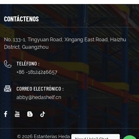
CONTÁCTENOS
No. 133-1, Tingyuan Road, Xingang East Road, Haizhu
District, Guangzhou
TELÉFONO :
+86 -18124246657
CORREO ELECTRÓNICO :
abby@hedashelf.cn
© 2026 Estanterías Heda de Guangzhou Co., Ltd..