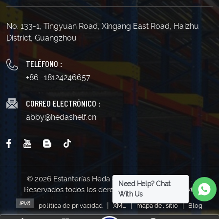
No. 133-1, Tingyuan Road, Xingang East Road, Haizhu
District, Guangzhou
TELÉFONO :
+86 -18124246657
CORREO ELECTRÓNICO :
abby@hedashelf.cn
© 2026 Estanterías Heda de Guangzhou Co., Ltd..
Need Help? Chat
Reservados todos los derechos . | Soporta red IPv6
With Us
|
|
|
política de privacidad
XML
mapa del sitio
Blog