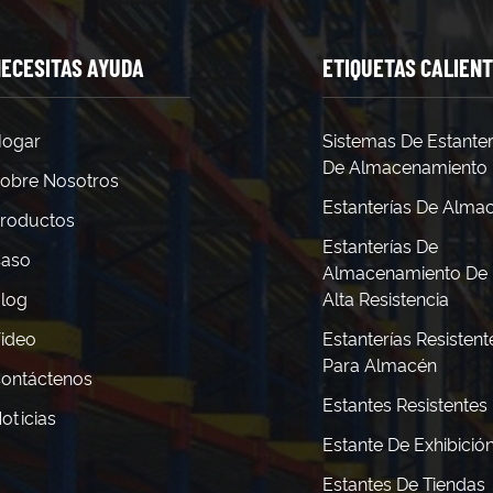
ECESITAS AYUDA
ETIQUETAS CALIEN
ogar
Sistemas De Estanter
De Almacenamiento
obre Nosotros
Estanterías De Alma
roductos
Estanterías De
aso
Almacenamiento De
log
Alta Resistencia
ideo
Estanterías Resistent
Para Almacén
ontáctenos
Estantes Resistentes
oticias
Estante De Exhibició
Estantes De Tiendas