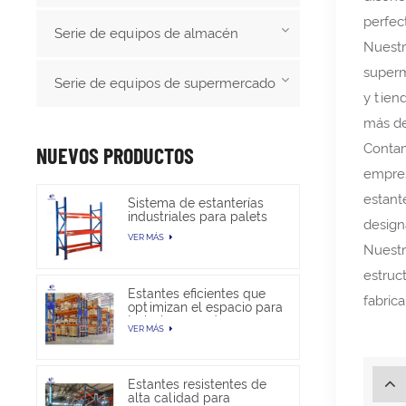
perfec
Serie de equipos de almacén
Nuestr
superm
Serie de equipos de supermercado
y tien
más de
Contam
NUEVOS PRODUCTOS
empres
estant
Sistema de estanterías
industriales para palets
design
de alta resistencia para
VER MÁS
almacenamiento en
Nuestr
almacén
estruc
Estantes eficientes que
fabric
optimizan el espacio para
trabajos pesados en
VER MÁS
almacenes
Estantes resistentes de
alta calidad para