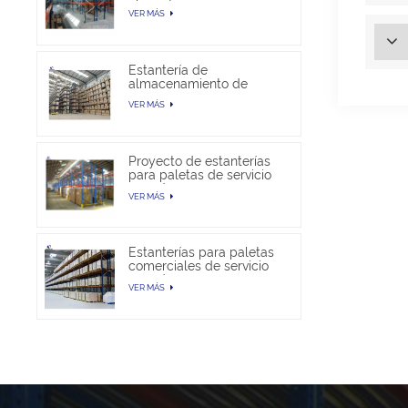
almacén
VER MÁS
Estantería de
almacenamiento de
paletas selectivas en
VER MÁS
venta
Proyecto de estanterías
para paletas de servicio
pesado
VER MÁS
Estanterías para paletas
comerciales de servicio
pesado
VER MÁS