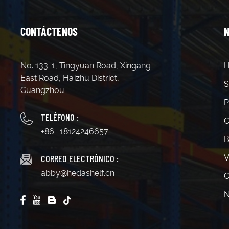
CONTÁCTENOS
N
No. 133-1, Tingyuan Road, Xingang
H
East Road, Haizhu District,
S
Guangzhou
P
TELÉFONO :
C
+86 -18124246657
B
CORREO ELECTRÓNICO :
V
abby@hedashelf.cn
C
N