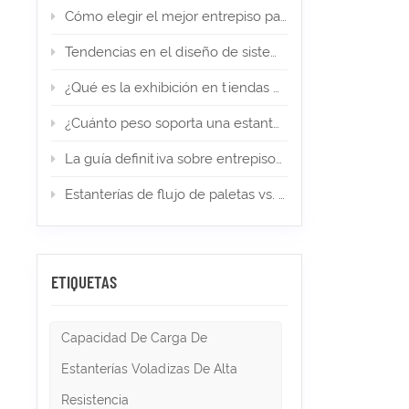
mejoran
Cómo elegir el mejor entrepiso para su almacén de comercio electrónico
almacena
combusti
Tendencias en el diseño de sistemas de estanterías en 2026
alto ri
espacio
¿Qué es la exhibición en tiendas minoristas? Tipos, diseño e importancia
la mayo
de alma
¿Cuánto peso soporta una estantería para palets? (Guía de expertos)
oficial
distrib
La guía definitiva sobre entrepisos en almacenes y almacenamiento industrial en 2026
normas 
aumenta 
altas in
Estanterías de flujo de paletas vs. estanterías Push Back: ¿cuál es la adecuada para el almacenamiento de alta densidad?
reglamen
salidas 
y supre
persona.
sobrecar
ETIQUETAS
incumpl
incendi
solucio
Capacidad De Carga De
cumplimi
palés po
Estanterías Voladizas De Alta
cada pa
de largo
Resistencia
aspersor