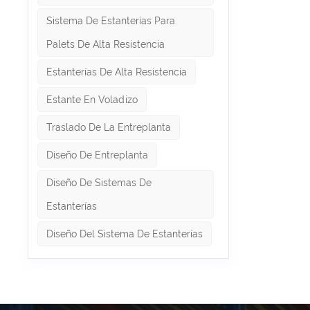
almacen
Sistema De Estanterías Para
transve
estante
Palets De Alta Resistencia
metros, 
gran env
Estanterías De Alta Resistencia
densida
automati
cumplie
Estante En Voladizo
acceso 
altura. 
Traslado De La Entreplanta
incendio
profundo
Diseño De Entreplanta
piesYo-
estánda
Diseño De Sistemas De
por niv
experta
Estanterías
activos
propiet
Diseño Del Sistema De Estanterías
esencia
SHELVES
nuestro
almacen
riesgo c
requiere
palés si