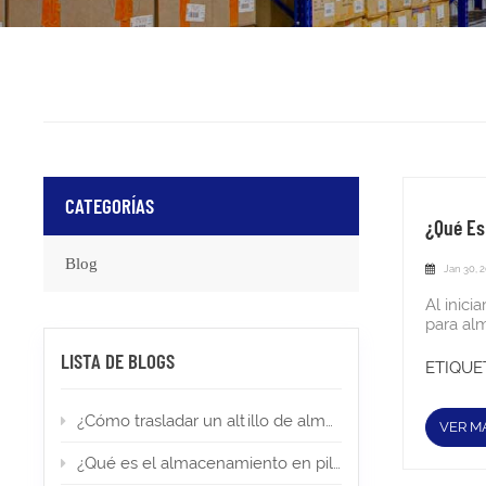
CATEGORÍAS
¿Qué Es
Blog
Jan 30, 
Al inici
para alm
altura l
LISTA DE BLOGS
la norm
ETIQUET
de form
almacen
¿Cómo trasladar un altillo de almacén a una nueva ubicación?
claveEl 
VER M
riesgo 
hacer c
¿Qué es el almacenamiento en pilas altas? Tipos, aplicaciones y permisos
mayores