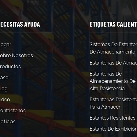
 ¿Qué sistema de extinción de incendios funciona mejor para chi
45 pies), según la NFPA. 13. ¿Con qué frecuencia se deben inspec
 y las capacidades de carga.
ECESITAS AYUDA
ETIQUETAS CALIEN
ogar
Sistemas De Estanter
De Almacenamiento
obre Nosotros
Estanterías De Alma
roductos
Estanterías De
aso
Almacenamiento De
log
Alta Resistencia
ideo
Estanterías Resistent
Para Almacén
ontáctenos
Estantes Resistentes
oticias
Estante De Exhibició