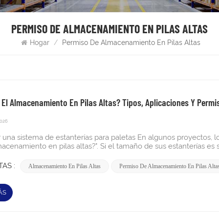
PERMISO DE ALMACENAMIENTO EN PILAS ALTAS
Hogar
/
Permiso De Almacenamiento En Pilas Altas
 El Almacenamiento En Pilas Altas? Tipos, Aplicaciones Y Permi
2026
ar una sistema de estanterías para paletas En algunos proyectos, 
acenamiento en pilas altas?". Si el tamaño de sus estanterías es su
imitada a 3,6 m (12 pies), no necesita un permiso para almacenami
a en el almacenamiento moderno, donde maximizar el espacio vert
AS :
Almacenamiento En Pilas Altas
Permiso De Almacenamiento En Pilas Alta
a segura, cumpliendo con las normativas contra incendios. En est
amiento en pilas altas y cómo elegir el sistema de estanterías
almacenamiento en pilas altas se aplica a materiales combustibles
ÁS
como plásticos o neumáticos.Los permisos se vuelven obligatori
umplir las medidas de seguridad contra incendios.El incumplimien
 peligros de incendio.Diversos sistemas de estanterías, desde pa