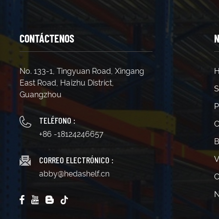
válido.
metros (
vertical
CONTÁCTENOS
N
No. 133-1, Tingyuan Road, Xingang
H
East Road, Haizhu District,
S
Guangzhou
P
TELÉFONO :
C
+86 -18124246657
B
CORREO ELECTRÓNICO :
V
abby@hedashelf.cn
C
N