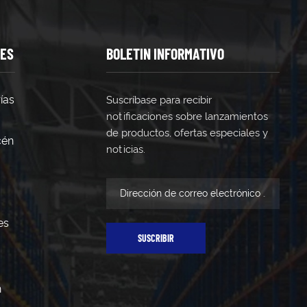
meneas altas? Rociadores ESFR para techos de hasta 13,7
cionar los racks?Verificar anualmente la integridad
TES
BOLETIN INFORMATIVO
ías
Suscríbase para recibir
notificaciones sobre lanzamientos
de productos, ofertas especiales y
cén
noticias.
es
SUSCRIBIR
n