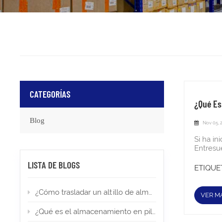
CATEGORÍAS
¿Qué Es
Blog
Nov 05, 
Si ha iniciado su negocio de almacenamiento o se enfrenta al espacio limitado, debe haber oído hablar de los entrepisos. Pero Entresuelo Comercial Es diferente a los residenciales. ¿Cómo un entrepiso incrementa tu negocio? Si te preguntas cómo instalar un entrepiso para almacén, esta publicación es para ti.¿Cuántos factores se deben tener en cuenta antes de elegir entrepisos? ¿Cuál es el adecuado para mi negocio? Lea esta publicación de blog y descubrirá los sistemas de entrepiso tipos, beneficios y nuestros estudios de caso. ¿Qué es un entrepiso?"En entornos industriales, los entrepisos se pueden instalar (en lugar de construir como p
LISTA DE BLOGS
ETIQUET
¿Cómo trasladar un altillo de almacén a una nueva ubicación?
VER M
¿Qué es el almacenamiento en pilas altas? Tipos, aplicaciones y permisos