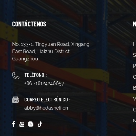
CONTÁCTENOS
N
No. 133-1, Tingyuan Road, Xingang
H
East Road, Haizhu District,
S
Guangzhou
P
TELÉFONO :
C
+86 -18124246657
B
CORREO ELECTRÓNICO :
V
abby@hedashelf.cn
C
N