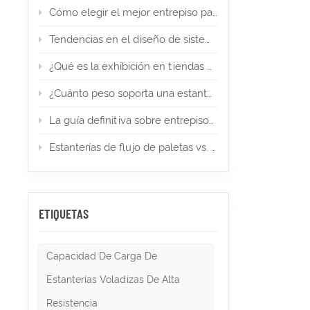
Cómo elegir el mejor entrepiso para su almacén de comercio electrónico
Tendencias en el diseño de sistemas de estanterías en 2026
¿Qué es la exhibición en tiendas minoristas? Tipos, diseño e importancia
¿Cuánto peso soporta una estantería para palets? (Guía de expertos)
La guía definitiva sobre entrepisos en almacenes y almacenamiento industrial en 2026
Estanterías de flujo de paletas vs. estanterías Push Back: ¿cuál es la adecuada para el almacenamiento de alta densidad?
ETIQUETAS
Capacidad De Carga De
Estanterías Voladizas De Alta
Resistencia