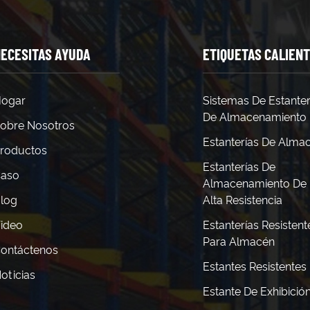
ECESITAS AYUDA
ETIQUETAS CALIEN
ogar
Sistemas De Estanter
De Almacenamiento
obre Nosotros
Estanterías De Alma
roductos
Estanterías De
aso
Almacenamiento De
log
Alta Resistencia
ideo
Estanterías Resistent
Para Almacén
ontáctenos
Estantes Resistentes
oticias
Estante De Exhibició