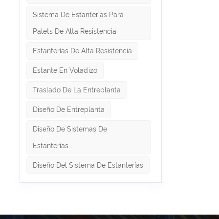
Sistema De Estanterías Para
Palets De Alta Resistencia
Estanterías De Alta Resistencia
Estante En Voladizo
Traslado De La Entreplanta
Diseño De Entreplanta
Diseño De Sistemas De
Estanterías
Diseño Del Sistema De Estanterías