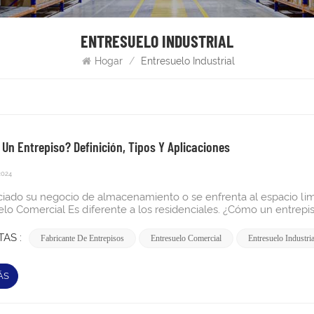
ENTRESUELO INDUSTRIAL
Hogar
/
Entresuelo Industrial
 Un Entrepiso? Definición, Tipos Y Aplicaciones
2024
arte de la estructura) en espacios de techos altos, como almacenes. Estas estructuras semipermanentes suelen ser independientes, se pueden desmantelar y reubicar, y se venden comercialmente. " Definición de Wiki. En zona comercial, entrepiso también denominado como entrepiso industrial. Utiliza el espacio vertical de manera eficiente, lo que permite a las empresas ampliar su área operativa sin la necesidad de costosas ampliaciones de edificios. Esta flexibilidad hace que los entrepisos sean un componente esencial en los entornos modernos de almacenamiento y fabricación. ¿Cuál es el propósito de un entrepiso industrial?El objetivo principal de una entrepiso industrial es crear espacio utilizable adicional. Esto puede incluir áreas de almacenamiento, zonas de producción o espacios de oficinas. Al maximizar la altura vertical, las empresas pueden optimizar su diseño y mejorar el flujo de trabajo sin tener que reubicarse. ¿Cuáles son los diferentes tipos de entrepisos?Los entrepisos son estructuras versátiles que pueden mejorar significativamente la funcionalidad de un espacio. Por lo general, se clasifican según los materiales de construcción y los tipos de diseño. Comprender estos tipos ayuda a las empresas a elegir el entrepiso adecuado para sus necesidades. Basado en materiales de construcción Pisos entrepisos con rejilla de barLos entrepisos con rejillas de barras se construyen con rejillas de acero inoxidable o aluminio. Son antideslizantes y dejan pasar el aire y la luz, lo que los hace ideales para ambientes donde la ventilación es fundamental. Su diseño robusto soporta cargas pesadas y requiere un mantenimiento mínimo. Sistema de piso de entrepiso de maderaLos entrepisos de madera combinan atractivo estético con funcionalidad. Son populares en entornos comerciales y de oficinas donde la apariencia importa. La madera es fácil de instalar y proporciona una apariencia cálida, pero es más adecuada para cargas más livianas en comparación con las opciones de acero u hormigón. Pisos entrepisos de aceroLos entrepisos de acero son conocidos por su resistencia y durabilidad, lo que los hace adecuados para aplicaciones de alta resistencia. Pueden soportar un peso significativo y se utilizan a menudo en almacenes y fábricas donde se necesitan soluciones de almacenamiento sólidas. Entrepisos de ConcretoLos entrepisos de hormigón ofrecen la mayor durabilidad y capacidad de carga. Son instalaciones permanentes, ideales para entornos industriales que requieren pisos estables para equipos o maquinaria pesada. Sin embargo, su peso los hace menos flexibles en términos de reubicación. Entrepisos según tipo de diseño Entrepisos independientesEstas estructuras se encuentran de forma independiente dentro de un espacio, sostenidas por columnas en lugar de unidas a las paredes. Proporcionan flexibilidad en el diseño y se pueden personalizar para adaptarse a diversas necesidades operativas. Pisos entrepisos con soporte de bastidorLos entrepisos con soporte de bastidores utilizan estantes o sistemas de estanterías existentes como soporte. Este diseño maximiza la eficiencia del almacenamiento debajo del entrepiso y al mismo tiempo proporciona espacio adicional arriba, lo que la convierte en una solución rentable. Sistema de entrepiso de pasarelaLos entrepisos Catwalk cuentan con pasillos elevados que brindan acceso a estanterías adicionales o áreas de almacenamiento superiores. Este diseño es particularmente útil en entornos donde es necesario un fácil acceso a almacenamiento elevado. Sistema de piso entresuelo de estera completaCombinando características de sistemas independientes y de pasarela, los entrepisos de tapete completo ofrecen versatilidad para diversas aplicaciones, desde almacenamiento a granel hasta espacio de oficina. Pisos entrepisos de varios nivelesLos entrepisos de varios niveles crean varios niveles de espacio utilizable dentro de una instalación, ideales para maximizar la altura vertical en almacenes con techos altos. Entrepiso ModularLos entrepisos modulares se prefabrican fuera del sitio y se pueden ensamblar rápidamente en el lugar. Este tipo permite una interrupción mínima durante la instalación y ofrece flexibilidad para futuras modificaciones. ¿Dónde se utiliza un entrepiso? Los entrepisos son estructuras versátiles que se pueden utilizar en diversas industrias. Su capacidad para maximizar el espacio vertical los hace ideales para diferentes ambientes. A continuación se muestran algunas aplicaciones comunes: AlmacenesEn los almacenes, los entrepisos se utilizan para crear espacio de almacenamiento adicional sin ampliar la huella del edificio. Permiten a los gerentes de almacén utilizar el volumen vertical de manera efectiva, a menudo duplicando el área de piso disponible. Esto es particularmente beneficioso para acomodar un inventario creciente sin la necesidad de costosos proyectos de construcción o reubicación15. Entrepisos de almacenamiento: Proporcionan espacio adicional para la gestión y manipulación de existencias.Entrepisos del espacio de trabajo: Ubicadas sobre el almacén principal, estas áreas pueden cumplir funciones administrati
AS :
Fabricante De Entrepisos
Entresuelo Comercial
Entresuelo Industria
ÁS