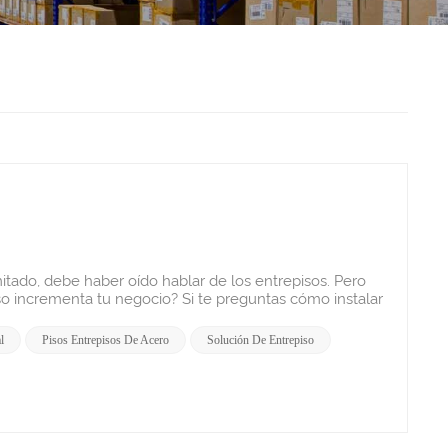
vas o como espacios de sala limpia. FábricasLas fábricas suelen utilizar entrepisos para mejorar las capacidades de producción. Al agregar un entrepiso, las empresas pueden crear espacio de fabricación adicional sin mudarse a una instalación más grande. Esta flexibilidad permite un mejor flujo de trabajo y eficiencia operativa, acomodando maquinaria y equipo mientras se mantiene el cumplimiento de las normas de seguridad. Centro de distribuciónEn los centros de distribución, los entrepisos facilitan operaciones logísticas eficientes al proporcionar espacio adicional para clasificar y empaquetar mercancías. Ayudan a agilizar los procesos al permitir un fácil acceso a los productos almacenados en diferentes niveles. Esta configuración también puede integrar sistemas transportadores para un manejo fluido de materiales. Espacio de recogida minoristaLos entornos comerciales se benefician de los entrepisos al aumentar la superficie de ventas. Los minoristas pueden crear exhibidores atractivos y maximizar el espacio en los estantes, lo que contribuye directamente a mayores volúmenes de ventas. Los entrepisos en entornos minoristas a menudo están diseñados para combinarse perfectamente con la estética de la tienda, mejorando la experiencia del cliente y aumentando las ganancias. supermercadosLos supermercados utilizan entrepisos para ampliar su oferta de productos sin ampliar su huella física. Al crear niveles adicionales para áreas de almacenamiento o atención al cliente, los supermercados pueden optimizar su distribución y mejorar el flujo de compras. Este uso estratégico del espacio ayuda a los supermercados a adaptarse de manera eficiente a las fluctuaciones estacionales del inventario. OficinasEn entornos de oficinas, los entrepisos brindan espacio de trabajo adicional sin necesidad de mudarse a una nueva ubicación. Pueden diseñarse como oficinas de planta abierta, salas de reuniones o espacios de trabajo privados, utilizando eficazmente techos altos en unidades industriales o salas de exposición. Esta configuración no sólo maximiza el espacio disponible sino que también fomenta la colaboración entre equipos al integrar diferentes departamentos muy cerca. Descubra la solución integral para pisos entrepisos industriales con Estantes HedaLos entresuelos pueden ser una gran adición a muchos industriales y comerciales Espacios de trabajo para aumentar el espacio útil dentro del edificio. Para muchos lugares de trabajo, instalar un entrepiso puede ser una opción rentable para agregar espacio utilizable al lugar de trabajo sin requerir una costosa ampliación del edificio. Heda Shelves, una de las principales Fabricante de entrepisos en China con más de 20 años de experiencia. Contáctanos hoy para organizar un diseño gratuito y sin compromiso o llámenos ahora al +86-18124246657, ¡esperamos darle a su negocio el impulso que se merece! Preguntas frecuentes sobre entrepisos industriales ¿Cómo afectan los entrepisos a la seguridad de un almacén?Los entresuelos mejoran la seguridad del almacén al incorporar características como barandillas, puertas para palés y pasillos despejados para evitar caídas y accidentes. Una capacitación adecuada sobre límites de carga y preparación para emergencias garantiza aún más un entorno de trabajo seguro, mientras que las inspecciones periódicas mantienen la integridad estructural. En general, estas medidas contribuyen a una operación de almacén más segura y organizada. ¿Cuáles son los requisitos de mantenimiento para entrepisos?Los entresuelos requieren inspecciones periódicas para evaluar la integridad estructural e identificar cualquier signo de desgaste o daño. La limpieza rutinaria es esencial para evitar riesgos de resbalones, mientras que el control de la capacidad de carga garantiza un uso seguro. Además, se deben mantener los elementos de seguridad, como las barandillas, y cualquier reparación debe realizarse con prontitud para garantizar la seguridad y la funcionalidad continuas. ¿Cuáles son las opciones de personalización más habituales para entrepisos?Los pisos entrepisos se pueden personalizar con varias opciones, incluidos diferentes materiales de piso (como rejillas, madera o acero), co
l
Pisos Entrepisos De Acero
Solución De Entrepiso