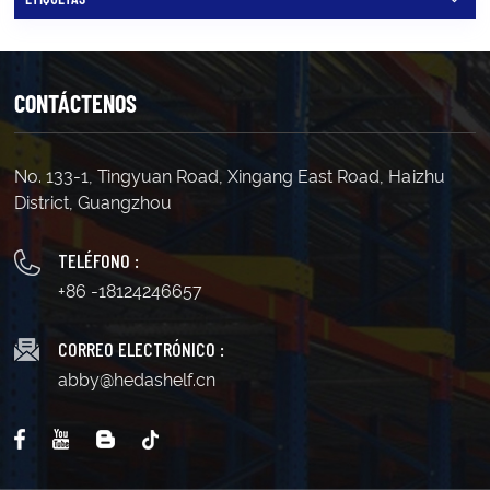
CONTÁCTENOS
No. 133-1, Tingyuan Road, Xingang East Road, Haizhu
District, Guangzhou
TELÉFONO :
+86 -18124246657
CORREO ELECTRÓNICO :
abby@hedashelf.cn