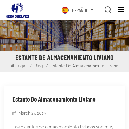
ESPAÑOL
ESTANTE DE ALMACENAMIENTO LIVIANO
Hogar
/
Blog
/
Estante De Almacenamiento Liviano
Estante De Almacenamiento Liviano
March 27, 2019
Los estantes de almacenamiento livianos son muy