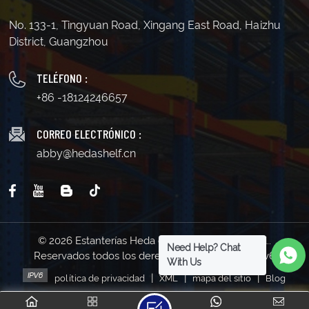
No. 133-1, Tingyuan Road, Xingang East Road, Haizhu
District, Guangzhou
TELÉFONO :
+86 -18124246657
CORREO ELECTRÓNICO :
abby@hedashelf.cn
© 2026 Estanterías Heda de Guangzhou Co., Ltd..
Need Help? Chat
Reservados todos los derechos . | Soporta red IPv6
With Us
|
|
|
política de privacidad
XML
mapa del sitio
Blog