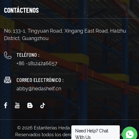
distribución, proporcionando una solución eficaz para
CONTÁCTENOS
almacenamiento y logística.8. Etiquetado y
Clasificación: Proporciona ranuras para etiquetas o
señalización, facilitando la clasificación y marcado de
la mercancía almacenada.9. Materiales duraderos: Por
No. 133-1, Tingyuan Road, Xingang East Road, Haizhu
lo general, se construyen con materiales duraderos,
District, Guangzhou
como acero laminado en frío, para garantizar una larga
vida útil.Sistema de estanterías para almacén
Desempeña un papel crucial en diversas industrias al
TELÉFONO :
proporcionar soluciones eficientes de
+86 -18124246657
almacenamiento y logística.
CORREO ELECTRÓNICO :
abby@hedashelf.cn
© 2026 Estanterías Heda de Guangzhou Co., Ltd..
Need Help? Chat
Reservados todos los derechos . | Soporta red IPv6
With Us