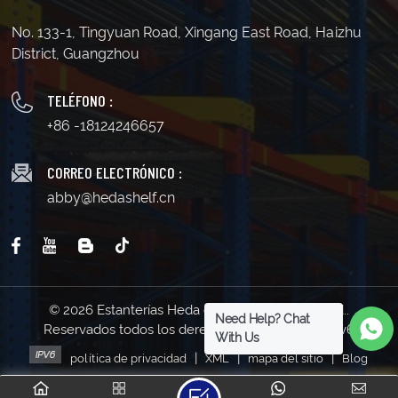
No. 133-1, Tingyuan Road, Xingang East Road, Haizhu
District, Guangzhou
TELÉFONO :
+86 -18124246657
CORREO ELECTRÓNICO :
abby@hedashelf.cn
© 2026 Estanterías Heda de Guangzhou Co., Ltd..
Need Help? Chat
Reservados todos los derechos . | Soporta red IPv6
With Us
|
|
|
política de privacidad
XML
mapa del sitio
Blog