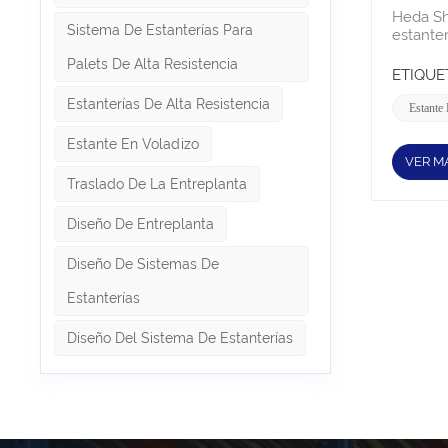
específi
movimie
Heda Sh
producc
Sistema De Estanterías Para
sistema
estante
necesid
entrepis
estanter
su almac
Palets De Alta Resistencia
almacen
distribu
ETIQUET
segurid
a la vez
logístic
mayor e
Estanterías De Alta Resistencia
de aire,
Estante 
sólido 
farmacé
puede re
espacio
Estante En Voladizo
entrepi
manteni
VER M
product
diferent
Traslado De La Entreplanta
humildes
vertica
cadena d
Operaci
de mark
Diseño De Entreplanta
almacen
product
necesari
cajas de
Diseño De Sistemas De
de difer
Contáct
nuevos 
Estanterías
claveFa
soporte
Diseño Del Sistema De Estanterías
product
higiene
3PLInde
almacén
proyect
renovac
ahora P