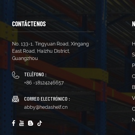
1000 kg/
aplicaci
constru
con resp
CONTÁCTENOS
N
plazos d
diseños
reubica
reensam
No. 133-1, Tingyuan Road, Xingang
H
¿Qué no
East Road, Haizhu District,
carga, l
S
Guangzhou
continu
adecuad
P
entrepis
TELÉFONO :
de cons
C
+86 -18124246657
B
CORREO ELECTRÓNICO :
V
abby@hedashelf.cn
C
N