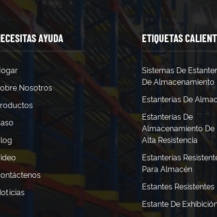
m², según el diseño estructural. Las especificaciones de ingenie
ones previstas y los requisitos de seguridad. ¿Los entrepisos re
cción locales y las normas de seguridad generalmente exigen perm
ecto a la seguridad contra incendios y los requisitos de salida. 
ECESITAS AYUDA
ETIQUETAS CALIEN
e instalación varían desde varios días para sistemas sencillos h
 modulares permiten una implementación más rápida en comparaci
r los entrepisos si cambian las operaciones?La mayoría de los en
blaje en nuevas ubicaciones, lo que brinda flexibilidad de inver
ogar
Sistemas De Estanter
rmas de seguridad se aplican a los sistemas de entrepiso?Las no
De Almacenamiento
os códigos contra incendios y los requisitos de salida. Su cumplim
obre Nosotros
idad operativa. ¿Cuál es la vida útil esperada de los sistemas d
Estanterías De Alma
amente suelen brindar décadas de servicio confiable, incluso ba
roductos
os con los costos de expansión de edificios?Los costos de instal
Estanterías De
trucción nueva o reubicación y al mismo tiempo brindan aument
aso
Almacenamiento De
log
Alta Resistencia
ideo
Estanterías Resistent
Para Almacén
ontáctenos
Estantes Resistentes
oticias
Estante De Exhibició