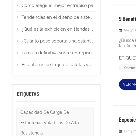
ampliar
Cómo elegir el mejor entrepiso para su almacén de comercio electrónico
las amp
específ
Tendencias en el diseño de sistemas de estanterías en 2026
9 Benef
columnas
aplicaci
¿Qué es la exhibición en tiendas minoristas? Tipos, diseño e importancia
May 30, 
distribu
configu
¿Busca 
¿Cuánto peso soporta una estantería para palets? (Guía de expertos)
entrepl
la efici
soporte
eficien
La guía definitiva sobre entrepisos en almacenes y almacenamiento industrial en 2026
que pri
Lista d
ETIQUET
soporta
versáti
específ
Estanterías de flujo de paletas vs. estanterías Push Back: ¿cuál es la adecuada para el almacenamiento de alta densidad?
de la p
Sistema 
electró
vertical
vertica
previam
operaci
modific
VER M
que max
contrat
infraes
ETIQUETAS
reubica
trabajad
adicion
seccione
necesida
ampliac
olvidada
Capacidad De Carga De
a retos
tamaño, 
Exposic
pedidos
crear es
Estanterías Voladizas De Alta
picking 
almacena
las piez
Oct 15, 2
product
Resistencia
desplaz