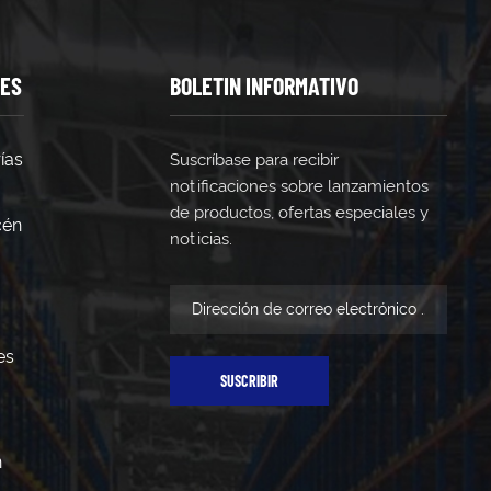
ría determinan los límites de peso exactos según las
quieren permisos de construcción?Sí. Los códigos de
isos para la construcción de entrepisos, en particular
¿Qué tan rápido se pueden instalar los entrepisos?Los
TES
BOLETIN INFORMATIVO
asta varias semanas para configuraciones complejas. Los
ón con la construcción tradicional. ¿Es posible
trepisos modulares admiten el desmontaje y el
sión a medida que cambian los requisitos comerciales.
ías
Suscríbase para recibir
rmas de OSHA rigen las barandillas, las capacidades de
notificaciones sobre lanzamientos
iento garantiza la protección de los trabajadores y la
de productos, ofertas especiales y
e entrepiso?Los entrepisos de acero mantenidos
cén
jo un uso operativo intensivo. ¿Cómo se comparan los
noticias.
ación del entrepiso representan fracciones de los gastos
os de capacidad inmediatos.
es
SUSCRIBIR
n