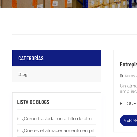
CATEGORÍAS
Entrepi
Blog
Sep 05, 
Un alma
ampliaci
liberand
LISTA DE BLOGS
menos t
ETIQUET
Explore
entrepis
¿Cómo trasladar un altillo de almacén a una nueva ubicación?
la estru
VER M
maximiza
almacena
¿Qué es el almacenamiento en pilas altas? Tipos, aplicaciones y permisos
calidad