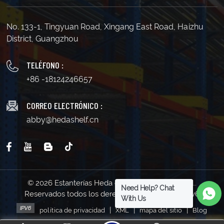
No. 133-1, Tingyuan Road, Xingang East Road, Haizhu
District, Guangzhou
TELÉFONO :
+86 -18124246657
CORREO ELECTRÓNICO :
abby@hedashelf.cn
© 2026 Estanterías Heda de Guangzhou Co., Ltd..
Need Help? Chat
Reservados todos los derechos . | Soporta red IPv6
With Us
|
|
|
política de privacidad
XML
mapa del sitio
Blog