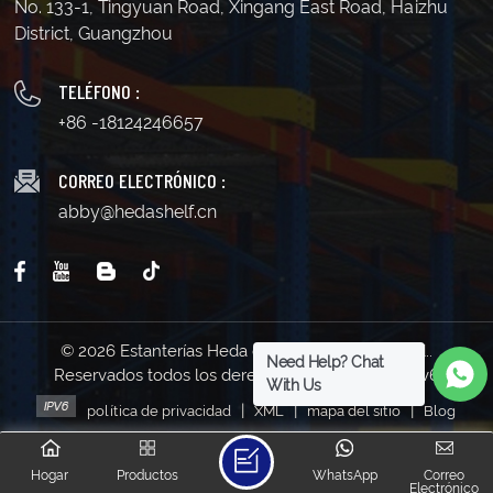
No. 133-1, Tingyuan Road, Xingang East Road, Haizhu
District, Guangzhou
TELÉFONO :
+86 -18124246657
CORREO ELECTRÓNICO :
abby@hedashelf.cn
© 2026 Estanterías Heda de Guangzhou Co., Ltd..
Need Help? Chat
Reservados todos los derechos . | Soporta red IPv6
With Us
|
|
|
política de privacidad
XML
mapa del sitio
Blog
Hogar
Productos
WhatsApp
Correo
Electrónico