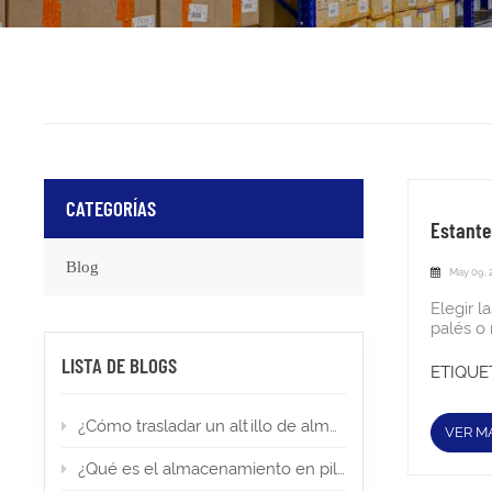
CATEGORÍAS
Estante
Blog
May 09, 
Elegir 
palés o
divertid
LISTA DE BLOGS
para pa
ETIQUET
necesid
almacen
¿Cómo trasladar un altillo de almacén a una nueva ubicación?
niveles
VER M
o ascens
almacen
¿Qué es el almacenamiento en pilas altas? Tipos, aplicaciones y permisos
montacar