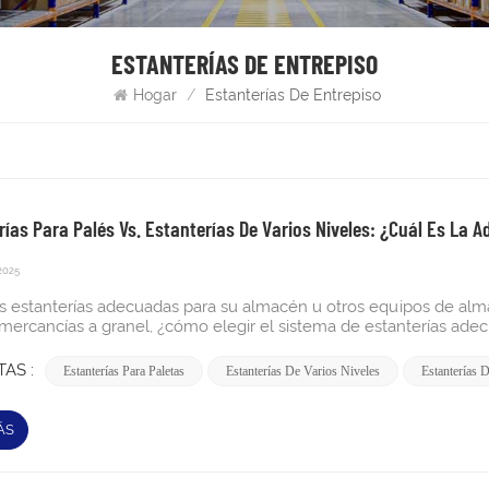
ESTANTERÍAS DE ENTREPISO
Hogar
/
Estanterías De Entrepiso
rías Para Palés Vs. Estanterías De Varios Niveles: ¿cuál Es La 
2025
las estanterías adecuadas para su almacén u otros equipos de a
 mercancías a granel, ¿cómo elegir el sistema de estanterías ade
a en una experiencia estresante. Comprender las diferencias entre
letas Puede ayudarle a evitar estos problemas. Profundicemos e
AS :
Estanterías Para Paletas
Estanterías De Varios Niveles
Estanterías 
ades. ¿Qué es un sistema de estanterías de varios niveles?Un sis
amiento manual diseñada para maximizar el espacio vertical del
 de estanterías en un mismo espacio. Consiste en estanterías dis
ÁS
ores, lo que permite el acceso directo a todos los artículos alm
ar mercancías, cajas o SKU de tamaño pequeño a mediano que r
gas en los niveles superiores. Estanterías de varios niveles Pue