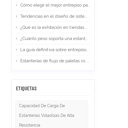
otras a
Cómo elegir el mejor entrepiso para su almacén de comercio electrónico
almacén.
o tripli
Tendencias en el diseño de sistemas de estanterías en 2026
de pick
capas. 
¿Qué es la exhibición en tiendas minoristas? Tipos, diseño e importancia
limitad
el acces
¿Cuánto peso soporta una estantería para palets? (Guía de expertos)
mayores
paletas
La guía definitiva sobre entrepisos en almacenes y almacenamiento industrial en 2026
en esta
horizont
de esta
Estanterías de flujo de paletas vs. estanterías Push Back: ¿cuál es la adecuada para el almacenamiento de alta densidad?
almacena
selectiv
palés, 
estanter
espacio
ETIQUETAS
distinto
aumenta
paletas
Capacidad De Carga De
necesari
a los c
Estanterías Voladizas De Alta
que req
paletas 
Resistencia
paletsM