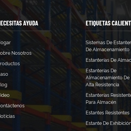
ECESITAS AYUDA
ETIQUETAS CALIEN
ogar
Sistemas De Estanter
De Almacenamiento
obre Nosotros
Estanterías De Alma
roductos
Estanterías De
aso
Almacenamiento De
log
Alta Resistencia
ideo
Estanterías Resistent
Para Almacén
ontáctenos
Estantes Resistentes
oticias
Estante De Exhibició