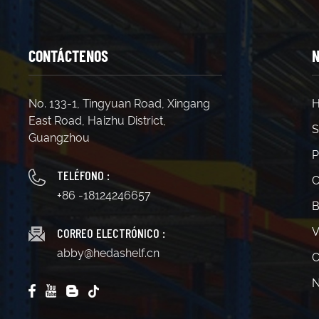
CONTÁCTENOS
N
No. 133-1, Tingyuan Road, Xingang
H
East Road, Haizhu District,
S
Guangzhou
P
TELÉFONO :
C
+86 -18124246657
B
CORREO ELECTRÓNICO :
V
abby@hedashelf.cn
C
N