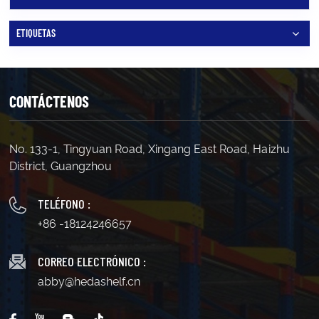
ETIQUETAS
CONTÁCTENOS
No. 133-1, Tingyuan Road, Xingang East Road, Haizhu
District, Guangzhou
TELÉFONO :
+86 -18124246657
CORREO ELECTRÓNICO :
abby@hedashelf.cn