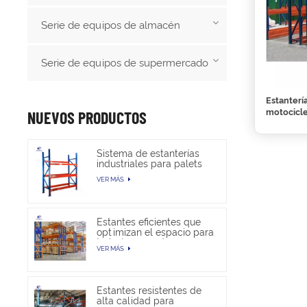
Serie de equipos de almacén
Serie de equipos de supermercado
Estanterí
motocicl
NUEVOS PRODUCTOS
Sistema de estanterías
industriales para palets
de alta resistencia para
VER MÁS
almacenamiento en
almacén
Estantes eficientes que
optimizan el espacio para
trabajos pesados en
VER MÁS
almacenes
Estantes resistentes de
alta calidad para