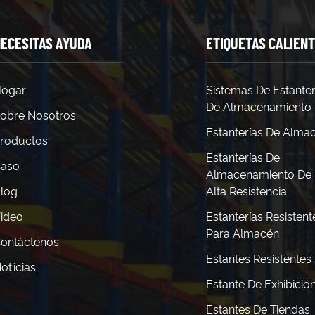
ECESITAS AYUDA
ETIQUETAS CALIEN
ogar
Sistemas De Estanter
De Almacenamiento
obre Nosotros
Estanterías De Alma
roductos
Estanterías De
aso
Almacenamiento De
log
Alta Resistencia
ideo
Estanterías Resistent
Para Almacén
ontáctenos
Estantes Resistentes
oticias
Estante De Exhibició
Estantes De Tiendas