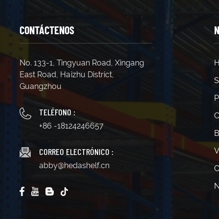
CONTÁCTENOS
N
No. 133-1, Tingyuan Road, Xingang
H
East Road, Haizhu District,
S
Guangzhou
P
TELÉFONO :
C
+86 -18124246657
B
CORREO ELECTRÓNICO :
V
abby@hedashelf.cn
C
N