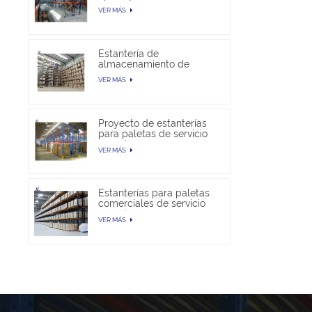
almacén
VER MÁS
Estantería de
almacenamiento de
paletas selectivas en
VER MÁS
venta
Proyecto de estanterías
para paletas de servicio
pesado
VER MÁS
Estanterías para paletas
comerciales de servicio
pesado
VER MÁS