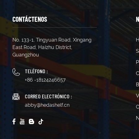
CONTÁCTENOS
N
No. 133-1, Tingyuan Road, Xingang
H
East Road, Haizhu District,
S
Guangzhou
P
TELÉFONO :
C
+86 -18124246657
B
CORREO ELECTRÓNICO :
V
abby@hedashelf.cn
C
N