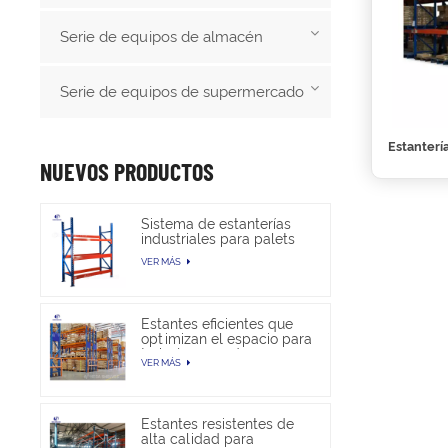
Serie de equipos de almacén
Serie de equipos de supermercado
Estanterí
NUEVOS PRODUCTOS
Sistema de estanterías
industriales para palets
de alta resistencia para
VER MÁS
almacenamiento en
almacén
Estantes eficientes que
optimizan el espacio para
trabajos pesados en
VER MÁS
almacenes
Estantes resistentes de
alta calidad para