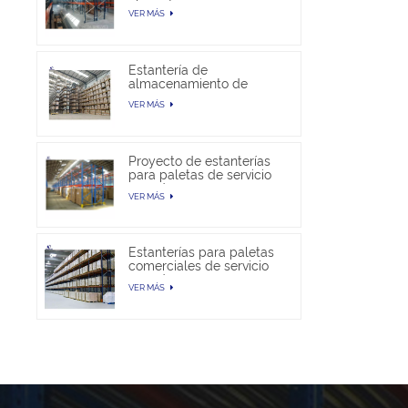
almacén
VER MÁS
Estantería de
almacenamiento de
paletas selectivas en
VER MÁS
venta
Proyecto de estanterías
para paletas de servicio
pesado
VER MÁS
Estanterías para paletas
comerciales de servicio
pesado
VER MÁS