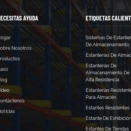
ECESITAS AYUDA
ETIQUETAS CALIEN
ogar
Sistemas De Estanter
De Almacenamiento
obre Nosotros
Estanterías De Alma
roductos
Estanterías De
aso
Almacenamiento De
log
Alta Resistencia
ideo
Estanterías Resistent
Para Almacén
ontáctenos
Estantes Resistentes
oticias
Estante De Exhibició
Estantes De Tiendas