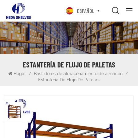
ESPAÑOL
ESTANTERÍA DE FLUJO DE PALETAS
Hogar
/
Bastidores de almacenamiento de almacén
/
Estantería De Flujo De Paletas
Estantería de flujo de paletas