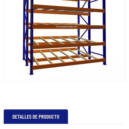
Nombre del producto: Estantería de paletas de flujo de
cartón
Especificación estándar:
1. Las mercancías se deslizan automáticamente y con
suavidad mediante tiras rodantes.
2. Adecuado para el almacenamiento de grandes
cantidades del mismo tipo de mercancías y para el
almacenamiento durante períodos cortos.
3. Más adecuado para manipulación manual y carga no
pesada.
DETALLES DE PRODUCTO