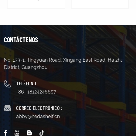
CONTÁCTENOS
APRENDE
APRENDE
No. 133-1, Tingyuan Road, Xingang East Road, Haizhu
MÁS
MÁS
District, Guangzhou
TELÉFONO :
+86 -18124246657
CORREO ELECTRÓNICO :
abby@hedashelf.cn