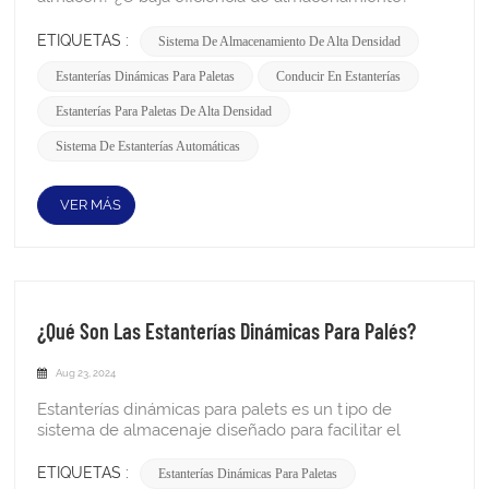
ETIQUETAS :
Sistema De Almacenamiento De Alta Densidad
Estanterías Dinámicas Para Paletas
Conducir En Estanterías
Estanterías Para Paletas De Alta Densidad
Sistema De Estanterías Automáticas
VER MÁS
¿Qué Son Las Estanterías Dinámicas Para Palés?
Aug 23, 2024
Estanterías dinámicas para palets es un tipo de
sistema de almacenaje diseñado para facilitar el
almacenamiento y recuperación eficiente de palets.
Opera según el principio de primero en entrar, primero
ETIQUETAS :
Estanterías Dinámicas Para Paletas