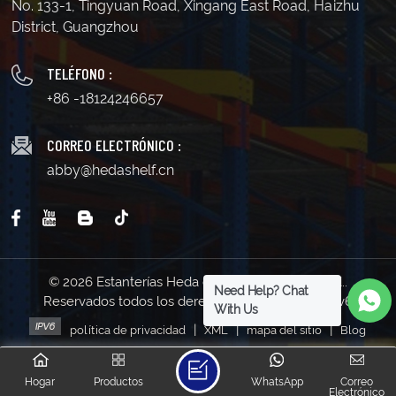
No. 133-1, Tingyuan Road, Xingang East Road, Haizhu
District, Guangzhou
TELÉFONO :
+86 -18124246657
CORREO ELECTRÓNICO :
abby@hedashelf.cn
© 2026 Estanterías Heda de Guangzhou Co., Ltd..
Need Help? Chat
Reservados todos los derechos . | Soporta red IPv6
With Us
|
|
|
política de privacidad
XML
mapa del sitio
Blog
Hogar
Productos
WhatsApp
Correo
Electrónico