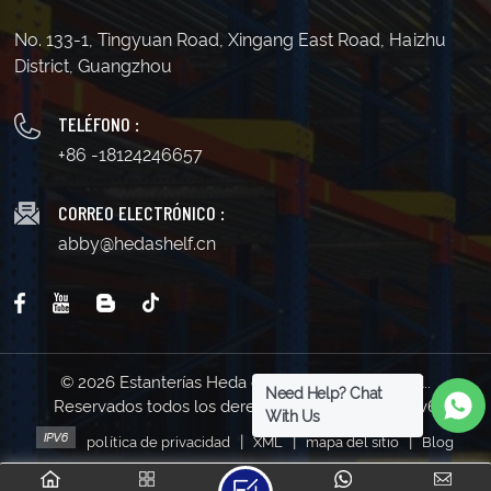
No. 133-1, Tingyuan Road, Xingang East Road, Haizhu
District, Guangzhou
TELÉFONO :
+86 -18124246657
CORREO ELECTRÓNICO :
abby@hedashelf.cn
© 2026 Estanterías Heda de Guangzhou Co., Ltd..
Need Help? Chat
Reservados todos los derechos . | Soporta red IPv6
With Us
|
|
|
política de privacidad
XML
mapa del sitio
Blog