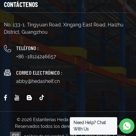
CONTÁCTENOS
No. 133-1, Tingyuan Road, Xingang East Road, Haizhu
District, Guangzhou
TELÉFONO :
+86 -18124246657
CORREO ELECTRÓNICO :
abby@hedashelf.cn
© 2026 Estanterías Heda de Guangzhou Co., Ltd..
Need Help? Chat
Reservados todos los derechos . | Soporta red IPv6
With Us