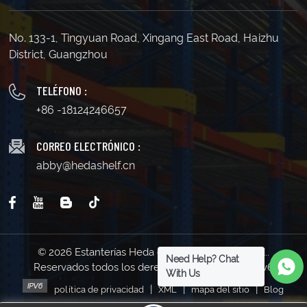
No. 133-1, Tingyuan Road, Xingang East Road, Haizhu
District, Guangzhou
TELÉFONO :
+86 -18124246657
CORREO ELECTRÓNICO :
abby@hedashelf.cn
© 2026 Estanterías Heda de Guangzhou Co., Ltd..
Need Help? Chat
Reservados todos los derechos . | Soporta red IPv6
With Us
|
|
|
política de privacidad
XML
mapa del sitio
Blog