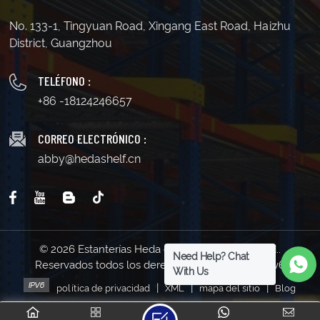
No. 133-1, Tingyuan Road, Xingang East Road, Haizhu
District, Guangzhou
TELÉFONO :
+86 -18124246657
CORREO ELECTRÓNICO :
abby@hedashelf.cn
© 2026 Estanterías Heda de Guangzhou Co., Ltd..
Need Help? Chat
Reservados todos los derechos . | Soporta red IPv6
With Us
|
|
|
política de privacidad
XML
mapa del sitio
Blog