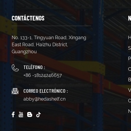
CONTÁCTENOS
N
No. 133-1, Tingyuan Road, Xingang
H
East Road, Haizhu District,
S
Guangzhou
P
TELÉFONO :
C
+86 -18124246657
B
CORREO ELECTRÓNICO :
V
abby@hedashelf.cn
C
N