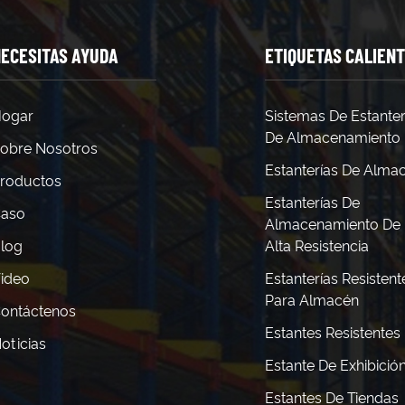
ECESITAS AYUDA
ETIQUETAS CALIEN
ogar
Sistemas De Estanter
De Almacenamiento
obre Nosotros
Estanterías De Alma
roductos
Estanterías De
aso
Almacenamiento De
log
Alta Resistencia
ideo
Estanterías Resistent
Para Almacén
ontáctenos
Estantes Resistentes
oticias
Estante De Exhibició
Estantes De Tiendas