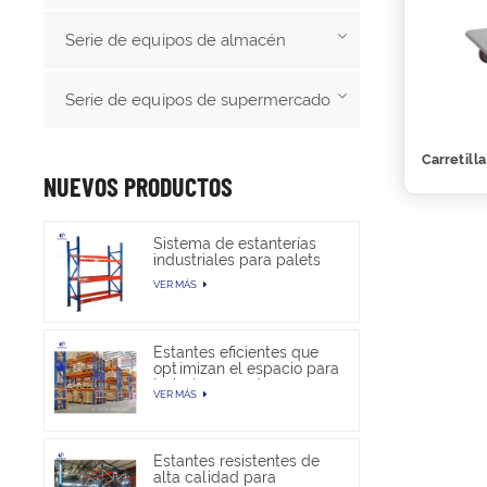
Serie de equipos de almacén
Serie de equipos de supermercado
Carretill
NUEVOS PRODUCTOS
Sistema de estanterías
industriales para palets
de alta resistencia para
VER MÁS
almacenamiento en
almacén
Estantes eficientes que
optimizan el espacio para
trabajos pesados en
VER MÁS
almacenes
Estantes resistentes de
alta calidad para