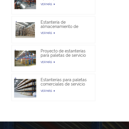
almacén
VER MÁS
Estantería de
almacenamiento de
paletas selectivas en
VER MÁS
venta
Proyecto de estanterías
para paletas de servicio
pesado
VER MÁS
Estanterías para paletas
comerciales de servicio
pesado
VER MÁS