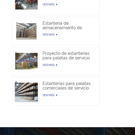
almacén
VER MÁS
Estantería de
almacenamiento de
paletas selectivas en
VER MÁS
venta
Proyecto de estanterías
para paletas de servicio
pesado
VER MÁS
Estanterías para paletas
comerciales de servicio
pesado
VER MÁS