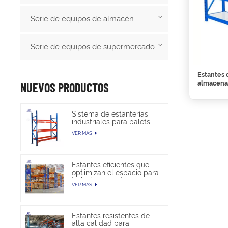
Serie de equipos de almacén
Serie de equipos de supermercado
Estantes 
almacena
NUEVOS PRODUCTOS
Sistema de estanterías
industriales para palets
de alta resistencia para
VER MÁS
almacenamiento en
almacén
Estantes eficientes que
optimizan el espacio para
trabajos pesados en
VER MÁS
almacenes
Estantes resistentes de
alta calidad para