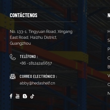
CONTÁCTENOS
N
No. 133-1, Tingyuan Road, Xingang
H
East Road, Haizhu District,
S
Guangzhou
P
TELÉFONO :
C
+86 -18124246657
B
CORREO ELECTRÓNICO :
V
abby@hedashelf.cn
C
N