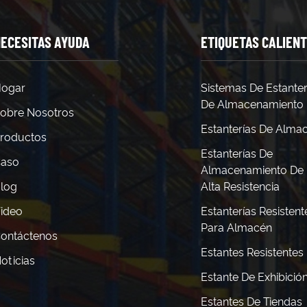
ECESITAS AYUDA
ETIQUETAS CALIEN
ogar
Sistemas De Estanter
De Almacenamiento
obre Nosotros
Estanterías De Alma
roductos
Estanterías De
aso
Almacenamiento De
log
Alta Resistencia
ideo
Estanterías Resistent
Para Almacén
ontáctenos
Estantes Resistentes
oticias
Estante De Exhibició
Estantes De Tiendas