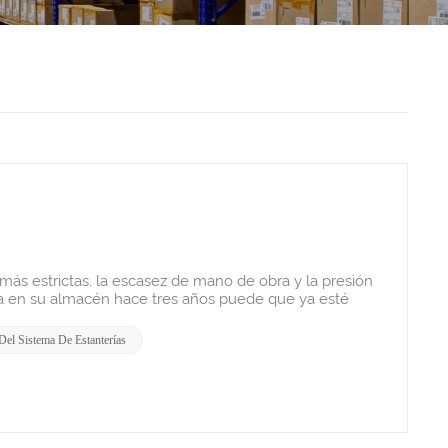
valuado por un profesional antes de que la zona vuelva a estar operativa. 4. Especifique el acabado adecuado para su entorno real. El recubrimiento en polvo estándar para interiores se corroe rápidamente en exteriores, cámaras frigoríficas, zonas costeras y entornos de procesamiento de alimentos. La corrosión es un problema estructural: incluso una ligera oxidación superficial provoca una pérdida de sección considerable que reduce la capacidad de carga. Cómo hacerlo: Almacén interior seco → el recubrimiento en polvo estándar (60–80 micras) es adecuado.Almacenamiento en frío o alta humedad → actualizar a un recubrimiento en polvo de epoxi-poliéster (80–100 micras).Patio exterior cubierto → especificar galvanizado en caliente más recubrimiento de pintura en polvo.En exteriores o zonas costeras → solo galvanizado en caliente; no se depende de la integridad del recubrimiento superficial.Industria química o alimentaria → fijaciones de acero inoxidable y acabado epoxi especializado.Para cualquier estructura exterior, indique a su proveedor la categoría de exposición al viento de su emplazamiento; las estanterías interiores estándar no están diseñadas para soportar cargas de viento. 5. Diseñe su distribución en función de su carretilla elevadora. El diseño de pasillos sin comprobar el radio de giro real de la carretilla elevadora es uno de los errores más comunes y costosos en los almacenes. Incluso una anchura de 200 mm inferior a la necesaria obliga a realizar maniobras incómodas en cada ciclo de recogida, lo que se traduce en miles de horas de productividad perdidas al año. Cómo hacerlo: Obtenga las especificaciones mínimas del pasillo operativo de su fabricante de montacargas antes de finalizar cualquier diseño de estanterías.Las carretillas elevadoras contrapesadas necesitan entre 3500 y 4500 mm. Las carretillas retráctiles necesitan entre 2700 y 3200 mm. Las carretillas elevadoras VNA necesitan entre 1600 y 1900 mm.Ajuste el nivel de la viga superior en función de la altura máxima de elevación nominal de su carretilla elevadora con carga completa, no de su máximo teórico.Comparta el plano de su planta y el modelo de su carretilla elevadora con su proveedor de estanterías. Un buen proveedor diseñará la distribución en función de su equipo sin coste alguno. 6. Reemplace los carriles de entrada con almacenamiento de lanzadera si tiene 4 o más de profundidad. Estanterías de acceso directo El sistema de transporte de palés introduce carretillas elevadoras en el interior de la estructura, lo que constituye la principal causa de daños en las estanterías de cualquier almacén. Si dispone de pasillos con cuatro o más palés de profundidad, un sistema de transporte de palés supone una mayor inversión inicial, pero casi siempre se amortiza en un plazo de 18 a 36 meses gracias a la reducción de los costes de reparación, una mejor rotación de los productos y, en cámaras frigoríficas, un enorme ahorro energético al eliminar las carretillas elevadoras del congelador. Cómo hacerlo: Cuenta los carriles de autoservicio que tengan 4 o más palets de profundidad con el mismo SKU o uno similar. Esa es tu zona objetivo.Comprueba primero los pasillos de tu cámara frigorífica: ahí es donde se consiguen los mayores ahorros en energía y mantenimiento.Decide entre LIFO o FIFO: un sistema de transporte unidireccional es más sencillo y económico; un sistema de transporte bidireccional te ofrece un verdadero sistema de primero en entrar, primero en salir.Solicite un análisis de rentabilidad antes de comprometerse con un proveedor de confianza. Este modelará sus volúmenes de producción, historial de reparaciones y costos de energía para mostrarle el retorno de la inversión real. 7.Deja de usar un diseño genérico. Un diseño de estanterías estándar prefabricado suele dejar sin utilizar entre el 20 % y el 40 % de la capacidad teórica de almacenamiento de un almacén. Configurar la separación entre columnas, la altura de las vigas y la organización de la zona de recogida en función de las dimensiones y pesos reales de sus productos no supone ningún coste adicional; solo requiere un proveedor dispuesto a realizar el trabajo de ingeniería previo. Cómo hacerlo: Antes de solicitar cualquier presupuesto, prepare lo s
Del Sistema De Estanterías