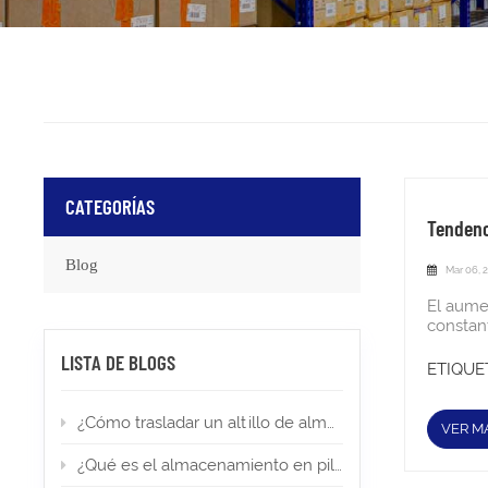
CATEGORÍAS
Tendenc
Blog
Mar 06, 
El aumento de los costes de los materiales, las normativas de seguridad más estrictas, la escasez de mano de obra y la presión constante sobre la eficiencia del espacio significan que lo que funcionaba en su almacén hace tres años puede que ya esté frenando el crecimiento de su negocio. Esta guía va directo al grano. Para cada una de las siete tendencias en estanterías que marcarán el año 2026, explicamos cuál es el problema real, cómo es la solución práctica y, cuando corresponda, cómo Heda Racking puede ayudarle a lograrlo de forma más rápida y rentable de lo que podría imaginar. ¿Su sistema de estanterías actual sigue siendo ade
LISTA DE BLOGS
ETIQUET
¿Cómo trasladar un altillo de almacén a una nueva ubicación?
VER M
¿Qué es el almacenamiento en pilas altas? Tipos, aplicaciones y permisos