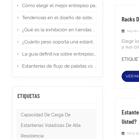
Cómo elegir el mejor entrepiso para su almacén de comercio electrónico
Tendencias en el diseño de sistemas de estanterías en 2026
Racks D
¿Qué es la exhibición en tiendas minoristas? Tipos, diseño e importancia
Aug 08, 
Elegir 
¿Cuánto peso soporta una estantería para palets? (Guía de expertos)
y sus c
diferenc
La guía definitiva sobre entrepisos en almacenes y almacenamiento industrial en 2026
¿Qué so
ETIQUET
carretil
Estanterías de flujo de paletas vs. estanterías Push Back: ¿cuál es la adecuada para el almacenamiento de alta densidad?
funciona
product
VER M
rieles c
puntos d
soportes
ETIQUETAS
drive-i
operativ
producto
Estante
salir)E
Capacidad De Carga De
pocos S
Usted?
móviles
Estanterías Voladizas De Alta
los pasi
Oct 11, 2
las est
Resistencia