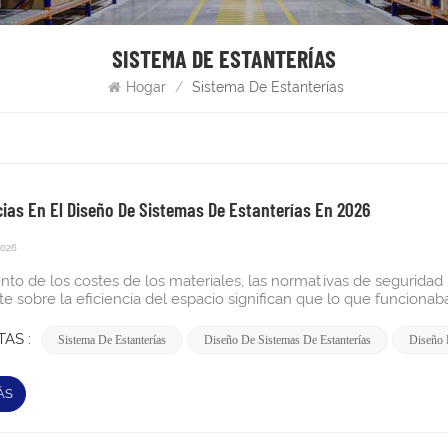
SISTEMA DE ESTANTERÍAS
Hogar
/
Sistema De Estanterías
ias En El Diseño De Sistemas De Estanterías En 2026
2026
cuado para su propósito?Antes de analizar las novedades, conviene hacerse una pregunta sincera sobre lo que ya se tiene. Muchos sistemas de almacenamiento en funcionamiento hoy en día fueron diseñados para cargas más ligeras, volúmenes de transferencia menores y requisitos de seguridad mucho menos estrictos que los que se exigirán en 2026. Datos para tu proyecto¿Han cambiado los pesos de sus productos o las dimensiones de sus palés desde que se instaló originalmente su sistema de estanterías?¿Ha aumentado significativamente su volumen de producción, lo que significa que hay más movimientos de carretillas elevadoras cerca de los mismos montantes?¿Ha sufrido algún daño por torsión en los últimos 12 meses que haya sido reparado con componentes no originales?¿La señalización de su carga está actualizada, es claramente visible y está calculada correctamente?¿Cuándo fue la última vez que un inspector cualificado realizó una inspección profesional de sus estanterías? Si alguna de estas preguntas te incomodó, es casi seguro que al menos una de las tendencias que se describen a continuación se aplica directamente a tu negocio. Sigue leyendo y toma nota. ¿Qué es lo que motiva esto? Los precios de los terrenos y los alquileres para almacenes están alcanzando niveles récord en la mayoría de los principales mercados industriales del mundo. Los operadores que antes habrían optado por un edificio más grande ahora se ven obligados a sacar el máximo provecho de los que ya poseen. La opción más obvia y rentable es la construcción en altura. Los nuevos perfiles de estanterías y sistemas de conexión de 2026 permiten capacidades de carga significativamente mayores a mayores alturas que los sistemas de hace tan solo cinco años. Los montantes de acero laminado en frío de alta resistencia, los clips de conexión cortados con precisión y los diseños de refuerzo diagonal mejorados significan que sistema de estanterías industriales para palets En un almacén estándar, se puede alcanzar de forma segura una altura de entre 10 y 12 metros, mientras que el límite práctico anterior para muchos operarios era de entre 6 y 8 metros. 7 tendencias en sistemas de estanterías para nuevos almacenes 1. Ve más alto: probablemente estés desperdiciando el 20% de tu edificio. La mayoría de los almacenes disponen de espacio vertical útil que sus estanterías nunca alcanzan. Los modernos postes verticales de alta resistencia ahora alcanzan de forma segura los 10-12 m en edificios estándar, mientras que hace cinco años el límite práctico era de 6-8 m. Cómo hacerlo: Mida la altura libre desde el suelo hasta la obstrucción superior más baja (rociador, viga, conducto).Compárelo con el nivel actual de su viga superior: si hay más de 1,5 m de altura sin utilizar, tiene una oportunidad.Encargue un estudio de carga antes de añadir altura. Un ingeniero debe confirmar que los pilares, anclajes y losa existentes pueden soportar la carga adicional.Añada los niveles de haz de forma gradual; no es necesario reemplazar todo el sistema. 2. Compruebe la capacidad de carga: antes de que su sistema de estanterías lo haga por usted. El peso de los productos está aumentando en casi todos los sectores. Si el peso de sus palés ha cambiado desde la instalación de sus estanterías, es posible que su capacidad nominal ya no sea suficiente, y la sobrecarga progresiva provoca deformaciones mucho antes de que se produzca cualquier colapso visible. Cómo hacerlo: Pese sus 10 palets más pesados ​​y compárelos con la carga de trabajo segura (SWL, por sus siglas en inglés) indicada en la etiqueta de su estantería.Si no encuentra las etiquetas SWL, deténgase. La falta de avisos de carga constituye un incumplimiento de la normativa en la mayoría de los países.Compruebe que todos los componentes de la viga y los montantes sean piezas originales del fabricante. La combinación de componentes diferentes invalida la capacidad nominal.Si las cargas han aumentado, solicite una reevaluación estructural. Reducir la capacidad de la viga es mucho más económico que un colapso. 3. Establezca una rutina de inspección formal. En 2026, la aplicación de las normas de seguridad para los sistemas de estanterías se endurecerá a nivel mundial. En el Reino Unido, la UE, Australia y EE. UU., los operadores están obligados a contar con programas de inspección activos y documentados, y no solo con un certificado de instalación puntual de hace años. Cómo hacerlo: Designar a una Persona Responsable de la Seguridad de las Estanterías (PRRS, por sus siglas en inglés): una persona designada que sea responsable de las inspecciones y los informes de daños.Diariamente: los operarios realizan una inspección visual en busca de daños evidentes por impacto, postes inclinados o bahías sobrecargadas.Mensualmente: PRRS revisa las placas base, los pasadores de conexión de vigas, los anclajes de piso y los avisos de carga.Anualmente: contrate a un inspector de estanterías cualificado para que elabore un informe estructural por escrito con clasificaciones de riesgo.Tras el incidente: cualquier impacto de una carretilla elevadora debe ser e
AS :
Sistema De Estanterías
Diseño De Sistemas De Estanterías
Diseño 
ÁS