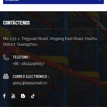
mantenimiento de la visibilidad y la facilidad de
acceso para los clientes. Alturas estándar Suelen tener
un tamaño que oscila entre 48 pulgadas (4 pies) y 96
pulgadas (8 pies), siendo el más común de 48 a 72
pulgadas para lograr una visibilidad y seguridad
CONTÁCTENOS
óptimas en tiendas más pequeñas. Para
supermercados más grandesLos expositores más
altos, de entre 1,8 y 2,1 metros (72 a 84 pulgadas), son
populares para exhibir más productos verticalmente
No. 133-1, Tingyuan Road, Xingang East Road, Haizhu
sin sobrecargar el espacio. En las tiendas de
District, Guangzhou
conveniencia, se recomienda un tamaño de entre 1,3 y
1,5 metros (54 a 60 pulgadas) para que los productos
estén al alcance de la mano y para mayor
TELÉFONO :
seguridad. Tenga en cuenta la altura del techo de su
+86 -18124246657
tienda, el ancho de los pasillos y los tipos de
productos: los estantes más altos funcionan bien para
los artículos ligeros en los niveles superiores, pero
CORREO ELECTRÓNICO :
asegúrese de que los estantes inferiores (alrededor
abby@hedashelf.cn
del nivel de los ojos, de 48 a 60 pulgadas) contengan
productos de alta rotación. Las opciones
personalizables de fabricantes como Heda Shelves
permiten alturas desde 1200 mm hasta 2400 mm (47-
94 pulgadas) para adaptarse a necesidades
específicas. ¿Qué ancho debo elegir paraestante