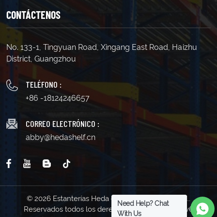
CONTÁCTENOS
No. 133-1, Tingyuan Road, Xingang East Road, Haizhu
District, Guangzhou
TELÉFONO :
+86 -18124246657
CORREO ELECTRÓNICO :
abby@hedashelf.cn
© 2026 Estanterías Heda de Guangzhou Co., Ltd..
Need Help? Chat
Reservados todos los derechos . | Soporta red IPv6
With Us