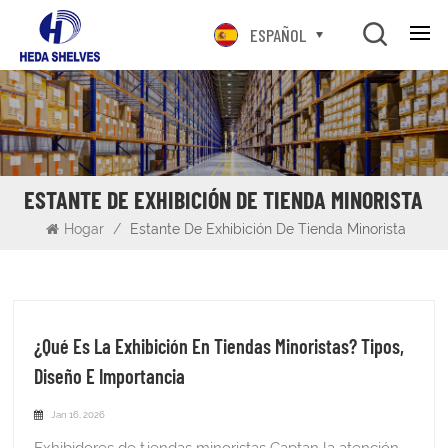
ESPAÑOL
ESTANTE DE EXHIBICIÓN DE TIENDA MINORISTA
Hogar
/
Estante De Exhibición De Tienda Minorista
¿Qué Es La Exhibición En Tiendas Minoristas? Tipos,
Diseño E Importancia
Jan 16, 2026
Exhibidores de tiendas minoristas Captan la atención del cliente e influyen en sus decisiones de compra. Organizan los productos y mejoran el ambiente de compra. Los expositores eficaces impulsan las ventas al destacar la mercancía estratégicamente. Definición de la exhibición en tiendas minoristas Los expositores de tiendas minoristas se refieren a los elementos y arreglos que presentan los productos a los compradores. Estos incluyen estanterías, estantes y stands diseñados para mayor visibilidad y accesibilidad. Los expositores, un componente esencial, sirven de soporte para artículos como ropa, comestibles o productos electrónicos. El visual merchandising integra estos elementos para crear diseños atractivos que guían el flujo de clientes. Los expositores minoristas abordan necesidades prácticas, como la gestión de inventario en almacenes. Garantizan que los productos se mantengan organizados, reduciendo el riesgo de manipulación incorrecta del stock. En tiendas con mucho tráfico, los expositores resistentes previenen accidentes causados ​​por configuraciones inestables.. La importancia de los expositores minoristasLos expositores minoristas funcionan como herramientas estratégicas en los negocios, posicionando los productos para captar la atención del comprador, guiar el movimiento por las tiendas e incentivar la compra. Aprovechan elementos visuales como la disposición, la iluminación, el color y la señalización para evocar emociones, destacar promociones y reducir el esfuerzo de decisión. La ubicación aprovecha los hábitos del comprador, como girar a la derecha al entrar en el 90% de los casos, para dirigir la atención hacia los productos de alto margen. Los expositores funcionan creando jerarquías donde los productos destacan, utilizando principios como el minimalismo para evitar el desorden y funciones interactivas como los códigos QR para una mayor interacción. En el ámbito operativo, optimizan el espacio, monitorizan el rendimiento mediante métricas de aumento de ventas y se adaptan mediante pruebas para alinearse con los objetivos comerciales. Tipos de expositores para comercios minoristas Los expositores para tiendas varían según las necesidades de los productos y la distribución de la tienda. Los principales tipos incluyen: Estantería tipo góndola Una estantería tipo góndola estándar con estantes ajustables, dispuestos en secciones modulares y perfecta para exhibir una amplia gama de productos en los pasillos. Bastidores de pared Los estantes de pared realzan y resaltan los productos almacenados. Presentan una variedad de artículos en sistemas de paneles de listones o tableros perforados dispuestos verticalmente. Estante de exhibición independiente Un exhibidor independiente con soporte giratorio o de rejilla es perfecto para que las tiendas minoristas exhiban productos que permitan un acceso de 360 ​​grados. Estante de mostradorLos estantes de mostrador están diseñados para contener diversos productos más pequeños en una formación compacta. Expositores de tapas finales Los expositores de extremo se ubican en los extremos de los pasillos y están diseñados para aumentar la visibilidad de promociones como productos destacados. Contenedores de basura Los contenedores de basura son una forma eficiente de aprovechar el espacio. Permiten a los clientes acceder rápidamente a una variedad de artículos con descuento de forma rápida y sencilla. Percheros para ropa Los percheros para ropa están especializados en prendas de vestir e incluyen diseños con ruedas o de varios niveles, perfectos para exhibir la ropa de manera organizada. Cada tipo aborda riesgos específicos, como la inestabilidad en unidades independientes, al incorporar bases reforzadas. TipoMejor usoCapacidad de carga (kg/estante)Opciones de materialesEstanterías tipo góndolaPasillos, artículos pesados50-120Metal, maderaMontado en la paredEspacio vertical30-50Paneles de listones, tableros perforadosIndependienteÁreas abiertas40-80Alambre, acrílicoEncimeraCajas10-30Alambre, plásticoTapa finalPromociones50-100MetalContenedores de basuraVentas al por mayor20-50Cartón, alambrePercheros para ropaVestir40-60Tubos de metal Principios de diseño para exhibidores de tiendas minoristas Los principios de diseño maximizan la efectividad de la exhibición. Priorizan el equilibrio, donde los elementos se distribuyen uniformemente para evitar la sobrecarga visual. Utilizan la armonía mediante colores y materiales consistentes para reforzar la imagen de marca. La proporción garantiza que los expositores tengan la escala adecuada: los estantes altos se adaptan a tiendas espaciosas, mientras que los compactos se adaptan a espacios reducidos. El movimiento guía la vista mediante líneas curvas o estantes escalonados, dirigiendo la atención a los productos clave. La psicología del color influye: los tonos cálidos revitalizan, los fríos calman. La iluminación mejora la visibilidad; los focos LED resaltan los detalles, reduciendo las sombras que oscurecen los objetos. La señalización dirige el flujo, con etiquetas claras que evitan confusiones. Evite el desorden espaciando los productos para facilitar el acceso. La experiencia práctica enfatiza la comprobación de la estabilidad de los diseños, ya que los montantes débiles fallan bajo carga. Los mejores expositores para diferentes tiendas minoristas La selección depende del tipo de tienda. Los supermercados prefieren Estanterías tipo góndola para mercancías de gran volumenCon capacidad para 100-200 kg por compartimento. Las tiendas de conveniencia optan por estanterías de mostrador para impulsar las compras impulsivas, como las de snacks. Los minoristas de ropa utilizan percheros Para una navegación fácil, con alturas ajustables que se adaptan a diferentes tamaños. Las tiendas de electrónica utilizan vitrinas con cerraduras de seguridad, lo que minimiza el riesgo de robo. Tiendas especializadas, como Puntos de venta de joyería: elija soportes de acrílico para mayor elegancia y visibilidad.Las ferreterías dependen de estanterías de alambre de alta resistencia, que soportan herramientas de hasta 150 kg. En todos los casos, priorice la seguridad: los montantes deben anclarse firmemente, según estándares como las pautas SEMA, para soportar los impactos. Los mejores expositores para diferentes tiendas minoristas Los expositores ayudan a las tiendas a presentar sus productos de forma ordenada y atractiva. Cuando los artículos son fáciles de ver y alcanzar, los clientes se sienten cómodos comprando y son más propensos a comprar. Cada tienda minorista necesita diferentes tipos de expositores. A continuación, se presenta una guía sencilla que explica los mejores expositores para diferentes tiendas minoristas y cómo utilizarlos. Supermercados y tiendas de comestiblesLas estanterías tipo góndola son el tipo de exhibición más común en los supermercados. Se colocan en filas para facilitar el paso a los clientes. Los expositores de cabecera se encuentran al final de los pasillos y se utilizan para mostrar ofertas o artículos populares. Las cestas de alambre se suelen usar para productos sueltos o con descuento, para que los clientes puedan elegirlos fácilmente. Estantes de exhibición comunes: Estanterías de góndolaExhibidores de tapas finalesCestas de alambre Tiendas de ropa y modaLos percheros mantienen la ropa organizada para que los clientes puedan explorarla cómodamente. Los percheros de pared ahorran espacio y mantienen la tienda limpia y ordenada. Los maniquíes muestran conjuntos completos, lo que ayuda a los compradores a ver cómo se ve la ropa al usarla, facilitando así la decisión de compra. Recomendar estante de exhibiciónPercheros para ropaExpositores de paredSoportes de maniquí Tiendas de electrónica Los estantes de paneles laminados se utilizan para colgar accesorios de forma ordenada. Las vitrinas protegen los artículos caros y los mantienen visibles. Las mesas de demostración permiten a los clientes tocar y probar los productos, lo que les da confianza antes de comprarlos. Recomendar estantes de exhibición: Estantes para paneles de listonesVitrinas de cristalMesas de demostración de productos Farmacias y tiendas de salud Los estantes para medicamentos mantienen los productos claramente ordenados para que los clientes puedan encontrarlos rápidamente. Los expositores de mostrador se utilizan para productos sanitarios pequeños, ubicados cerca del área de facturación. Los gabinetes de seguridad se utilizan para medicamentos que requieren acceso controlado sin perder visibilidad. Recomendar estante de exhibiciónEstantes para refrigeriosExhibidores de tableros perforadosEstantes para mostradores de caja Tiendas de decoración y muebles para el hogar Los estantes abiertos muestran los artículos de decoración del hogar de forma clara y ordenada. Los expositores de plataforma elevan ligeramente los productos para que destaquen. Los expositores tipo habitación ayudan a los clientes a imaginar cómo lucirán los productos en sus propios hogares, haciendo la compra más agradable. Estantes de exhibición comunes:Estantes abiertosExhibiciones de plataformaExhibiciones estilo habitación TipoMejor usoCapacidad de carga (kg/estante)Opciones de materialesEstanterías tipo góndolaPasillos, artículos pesados50-120Metal, maderaMontado en la paredEspacio vertical30-50Paneles de listones, tableros perforadosIndependienteÁreas abiertas40-80Alambre, acrílicoEncimeraCajas10-30Alambre, plásticoTapa finalPromociones50-100MetalContenedores de basuraVentas al por mayor20-50Cartón, alambrePercheros para ropaVestir40-60Tubos de metal Cómo convertir un buen expositor en uno excelente: Consejos de exhibición Evaluar y analizar las visualizaciones actuales Comience por evaluar los arreglos existentes. Monitoree los patrones de tráfico peatonal para identificar las zonas de mayor interacción. Utilice los datos de ventas para identificar las áreas de bajo rendimiento: los expositores que generan un 20 % menos de ingresos indican la necesidad de cambios.