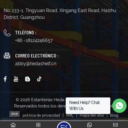
No. 133-1, Tingyuan Road, Xingang East Road, Haizhu
District, Guangzhou
TELÉFONO :
+86 -18124246657
CORREO ELECTRÓNICO :
abby@hedashelf.cn
© 2026 Estanterías Heda de Guangzhou Co., Ltd..
Need Help? Chat
Reservados todos los derechos . | Soporta red IPv6
With Us
|
|
|
política de privacidad
XML
mapa del sitio
Blog