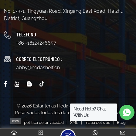
No. 133-1, Tingyuan Road, Xingang East Road, Haizhu
District, Guangzhou
TELÉFONO :
+86 -18124246657
CORREO ELECTRÓNICO :
abby@hedashelf.cn
© 2026 Estanterías Heda de Guangzhou Co., Ltd..
Need Help? Chat
Reservados todos los derechos . | Soporta red IPv6
With Us
|
|
|
política de privacidad
XML
mapa del sitio
Blog