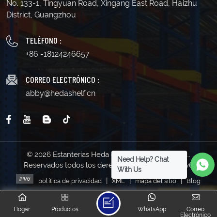
No. 133-1, Tingyuan Road, Xingang East Road, Haizhu
District, Guangzhou
TELÉFONO :
+86 -18124246657
CORREO ELECTRÓNICO :
abby@hedashelf.cn
© 2026 Estanterías Heda de Guangzhou Co., Ltd..
Need Help? Chat
Reservados todos los derechos . | Soporta red IPv6
With Us
|
|
|
política de privacidad
XML
mapa del sitio
Blog
Hogar
Productos
WhatsApp
Correo
Electrónico