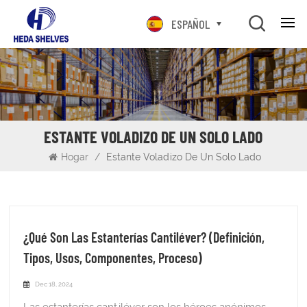
ESPAÑOL
ESTANTE VOLADIZO DE UN SOLO LADO
Hogar
/
Estante Voladizo De Un Solo Lado
¿Qué Son Las Estanterías Cantiléver? (Definición,
Tipos, Usos, Componentes, Proceso)
Dec 18, 2024
Las estanterías cantiléver son los héroes anónimos del almacenamiento en almacenes. Si bien la mayoría de la gente está familiarizada con los estantes para paletas estándar, los estantes cantilever cambian las reglas del juego cuando se trata de almacenar artículos largos, pesados o de formas extrañas. En esta guía, le explicaremos todo lo que necesita saber sobre las estanterías cantilever, desde qué son hasta por qué son esenciales para la optimización del almacén. ¿Qué es un estante voladizo?Un estante voladizo es un tipo de sistema de almacenamiento que presenta brazos que sobresalen de una columna vertical. A diferencia de las estanterías tradicionales, que tienen estantes horizontales, los estantes voladizos son ideales para almacenar artículos que no encajan bien en las estanterías típicas, como madera, tuberías o muebles grandes.Componentes clave:Columnas verticales: La columna vertebral del bastidor, que proporciona estabilidad.Brazos Horizontales: Los brazos extendidos que sostienen los artículos. Se pueden personalizar en longitud y altura.Base o reposapiés: Asegura la estructura al suelo.Los bastidores cantilever están disponibles en varias configuraciones y tamaños, lo que los hace versátiles para diferentes necesidades de almacenamiento. ¿Cómo funciona una estantería cantiléver?Los estantes cantilever funcionan utilizando sus extensiones de brazo para sostener productos, lo que permite una mejor utilización del espacio. El diseño abierto permite un fácil acceso a los artículos desde cualquier lado del estante, mientras que los brazos soportan el peso de materiales largos o de gran tamaño. Este diseño maximiza el uso del espacio vertical, lo que lo hace ideal para almacenes con espacio limitado. ¿Cómo fabricar una estantería voladiza? 1. Materias primasEl primer paso en la fabricación de una estantería voladiza es obtener materias primas de alta calidad: acero para rodillos en frío Q235. Material de acero de alta calidad para mayor resistencia y capacidad de carga. Se utilizan láminas, barras y columnas de acero como componentes principales del marco y los brazos del bastidor. 2. CortarUna vez recibidos los materiales, el siguiente paso es cortarlos en las dimensiones requeridas. Utilizando una máquina de corte de precisión, las piezas de acero se moldean de acuerdo con las especificaciones de diseño. Este es un paso crítico para garantizar que todas las piezas encajen correctamente en el ensamblaje final. 3. DoblarDespués del corte, algunas partes de la rejilla, especialmente los brazos, deben doblarse en los ángulos correctos. Las máquinas dobladoras aplican fuerza al metal para lograr la forma deseada, asegurando que los brazos del estante voladizo puedan extenderse hacia afuera para soportar los artículos almacenados. 4. PerforaciónEl punzonado es un paso en el que se crean agujeros en el metal para pernos, tornillos o remaches. Estos orificios son esenciales para conectar diferentes componentes del bastidor cantilever y garantizar que el conjunto sea estable y seguro. 5. Dar formaDar forma implica refinar aún más la forma de las piezas. Este paso puede incluir ajustes adicionales, como redondear los bordes o ajustar las curvas de los brazos del estante, garantizando resistencia y seguridad para su uso en almacenamiento industrial. 6. PulidoEl pulido se realiza para suavizar los bordes o superficies ásperas que quedan después de cortar, doblar y dar forma. Ayuda a mejorar la apariencia del estante y también garantiza que las superficies sean seguras de manipular, sin bordes afilados que puedan causar lesiones. 7. SoldaduraLa soldadura es el proceso por el que se unen los distintos componentes de la estantería cantilever. Los brazos, columnas y base están soldados para formar una estructura sólida y cohesiva. La soldadura debe ser precisa para garantizar que la estantería cantiléver pueda soportar cargas pesadas y ofrecer un rendimiento duradero. 8. Decapado ácidoEl decapado ácido es un proceso de limpieza en el que los componentes de la rejilla se sumergen en una solución ácida. Este paso elimina las incrustaciones, el óxido o las impurezas del acero, asegurando que el metal esté limpio y listo para el siguiente paso de recubrimiento. 9. PinturaUna vez que se han limpiado los componentes de la estantería, nuestras estanterías cantilever se tratan con pintura en polvo suave. Esto ayuda a prevenir el óxido y la corrosión, lo que garantiza que los bastidores sean duraderos en entornos hostiles. La pintura también le da al estante una apariencia pulida y acabada. Se pueden aplicar diferentes colores y acabados según las preferencias del cliente y el uso previsto de las estanterías. 10. Productos terminadosDespués del pintado, las estanterías cantilever se someten a una inspección final para garantizar que cumplen con los estándares de calidad y seguridad. Una vez aprobados, los bastidores se empaquetan y envían a los clientes, listos para ser instalados en almacenes o instalaciones de almacenamiento. Tipos de estanterías voladizasEl tipo correcto de estantería cantilever puede optimizar el almacenamiento, reducir el desperdicio de espacio y mejorar el flujo de trabajo en su almacén. Ya sea que necesite almacenar artículos livianos o productos industriales pesados, comprender los distintos tipos de bastidores cantilever es esencial para garantizar que su solución de almacenamiento satisfaga sus necesidades de manera eficiente. Bastidores voladizos de un solo lado Los estantes cantilever de un solo lado son ideales para situaciones en las que es necesario acceder a los productos desde un solo lado. Estos bastidores suelen contar con un poste vertical con brazos extensibles en un lado, lo que permite el almacenamiento de artículos largos o voluminosos.Mejores casos de usoEstos bastidores se utilizan comúnmente en almacenes o establecimientos minoristas donde es necesario acceder fácilmente a productos como tuberías, madera o barras de acero desde una dirección. Ideal para aplicaciones donde el espacio es limitado en un lado o donde la carga y descarga se realizan desde un solo pasillo. Ventajas:Ahorro de espacio, especialmente en pasillos estrechos.Diseño simple para una fácil instalación y uso.Ofrece una estructura limpia y abierta para un fácil acceso al producto.Contras:Accesibilidad limitada si es necesario acceder a los elementos desde ambos lados.Menos flexible en comparación con las opciones de doble cara. Bastidores voladizos de doble cara Los bastidores cantilever de doble cara ofrecen almacenamiento en ambos lados del soporte vertical, lo que proporciona el doble de capacidad de almacenamiento en el mismo espacio. Estas estanterías se suelen utilizar en entornos con mucho tránsito, permitiendo la carga y descarga simultánea por ambos lados.Mejores casos de usoLos racks de doble cara son ideales para grandes almacenes o centros de distribución donde se necesita una gran capacidad de almacenamiento y un acceso rápido. A menudo se utilizan para almacenar materiales como madera, muebles o productos metálicos. Ventajas:Mayor capacidad de almacenamiento dentro del mismo espacio.Recuperación de inventario más rápida desde cualquier lado del estante.Ideal para entornos de alta exigencia. Contras:Requiere más espacio en el pasillo para mayor accesibilidad.Puede ser más complejo y costoso de instalar.Bastidores voladizos estructurales Los bastidores voladizos estructurales están diseñados para aplicaciones de alta resistencia y pueden soportar grandes cargas. Fabricados con acero de alta resistencia y componentes de alta resistencia, estos bastidores están diseñados para almacenar artículos grandes y voluminosos, como vigas de acero, bobinas y componentes de maquinaria pesada.Mejores casos de usoEstos bastidores se encuentran normalmente en industrias como la construcción, la manufactura y la producción de acero, donde los materiales pesados deben almacenarse de manera segura y eficiente. Son excelentes para almacenes que trabajan con materiales de calidad industrial. Ventajas:Diseñado para necesidades de almacenamiento de alta resistencia.Puede contener artículos grandes y voluminosos.Extremadamente duradero y robusto. Contras:Más pesados y caros que los bastidores más ligeros.Requiere más tiempo y esfuerzo de instalación. Estantes voladizos enrollados Los bastidores voladizos laminados están hechos de acero liviano al que se le da forma en un perfil específico para brindar resistencia y durabilidad. Estos bastidores son más asequibles que los bastidores estructurales y sus componentes son fáciles de montar y ajustar.Mejores casos de usoLos bastidores voladizos enrollados son excelentes para almacenar materiales de peso mediano, como madera más pequeña, tuberías de plástico o muebles. Se utilizan comúnmente en industrias que requieren una solución adaptable y rentable para almacenar productos de diferentes tamaños. Ventajas:Más asequible en comparación con los bastidores estructurales.Más ligero y más fácil de instalar.Diseño ajustable para necesidades de almacenamiento flexibles.Contras:Menos duraderos que los bastidores estructurales para cargas pesadas.Puede que no sea adecuado para materiales extremadamente grandes o pesados. Entresuelo voladizo Un entrepiso en voladizo es un sistema de bastidor de dos niveles que utiliza el espacio superior para crear capacidad de almacenamiento adicional. Es esencialmente una plataforma o un segundo piso construido sobre estantes voladizos existentes, creando una solución de almacenamiento de varios niveles.Mejores casos de usoLos entrepisos voladizos se utilizan en instalaciones grandes donde maximizar el espacio vertical es fundamental. A menudo se emplean en almacenes, centros de distribución y plantas industriales que requieren un espacio de almacenamiento sustancial para mercancías a las que no necesariamente se accede con frecuencia. Ventajas:Maximiza el espacio vertical y proporciona niveles de almacenamiento adicionales.Ideal para empresas con altas d