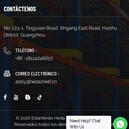
CONTÁCTENOS
No. 133-1, Tingyuan Road, Xingang East Road, Haizhu
District, Guangzhou
TELÉFONO :
+86 -18124246657
CORREO ELECTRÓNICO :
abby@hedashelf.cn
© 2026 Estanterías Heda de Guangzhou Co., Ltd..
Need Help? Chat
Reservados todos los derechos . | Soporta red IPv6
With Us