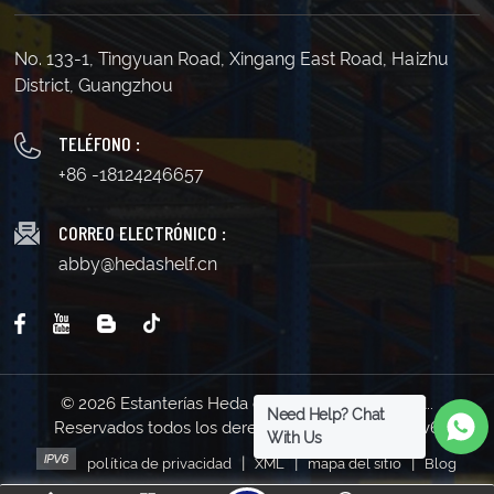
No. 133-1, Tingyuan Road, Xingang East Road, Haizhu
District, Guangzhou
TELÉFONO :
+86 -18124246657
CORREO ELECTRÓNICO :
abby@hedashelf.cn
© 2026 Estanterías Heda de Guangzhou Co., Ltd..
Need Help? Chat
Reservados todos los derechos . | Soporta red IPv6
With Us
|
|
|
política de privacidad
XML
mapa del sitio
Blog