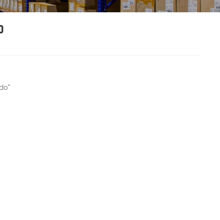
O
do"