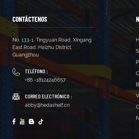
CONTÁCTENOS
N
No. 133-1, Tingyuan Road, Xingang
H
East Road, Haizhu District,
S
Guangzhou
P
TELÉFONO :
C
+86 -18124246657
B
CORREO ELECTRÓNICO :
V
abby@hedashelf.cn
C
N