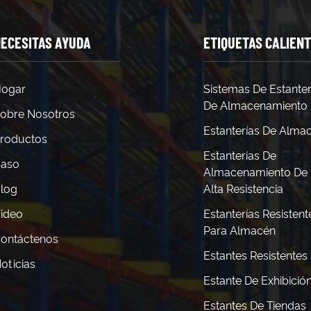
ECESITAS AYUDA
ETIQUETAS CALIEN
ogar
Sistemas De Estanter
De Almacenamiento
obre Nosotros
Estanterías De Alma
roductos
Estanterías De
aso
Almacenamiento De
log
Alta Resistencia
ideo
Estanterías Resistent
Para Almacén
ontáctenos
Estantes Resistentes
oticias
Estante De Exhibició
Estantes De Tiendas