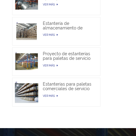
almacén
VER MÁS
Estantería de
almacenamiento de
paletas selectivas en
VER MÁS
venta
Proyecto de estanterías
para paletas de servicio
pesado
VER MÁS
Estanterías para paletas
comerciales de servicio
pesado
VER MÁS