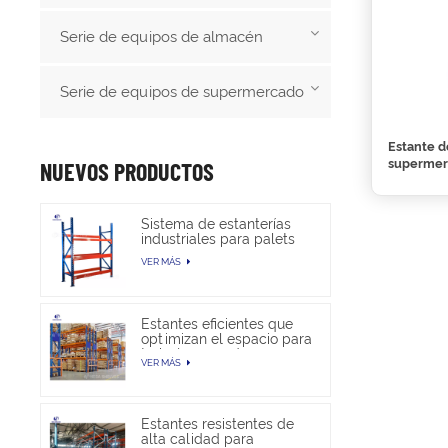
Serie de equipos de almacén
Serie de equipos de supermercado
Estante d
superme
NUEVOS PRODUCTOS
Sistema de estanterías
industriales para palets
de alta resistencia para
VER MÁS
almacenamiento en
almacén
Estantes eficientes que
optimizan el espacio para
trabajos pesados en
VER MÁS
almacenes
Estantes resistentes de
alta calidad para