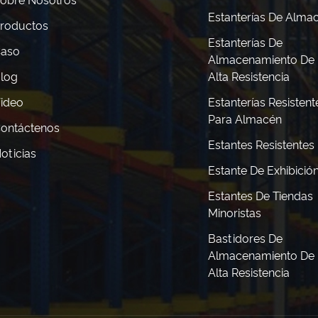
obre Nosotros
Estanterías De Alma
roductos
Estanterías De
aso
Almacenamiento De
log
Alta Resistencia
ideo
Estanterías Resistent
Para Almacén
ontáctenos
Estantes Resistentes
oticias
Estante De Exhibició
Estantes De Tiendas
Minoristas
Bastidores De
Almacenamiento De
Alta Resistencia