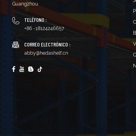
S
Guangzhou
P
TELÉFONO :
C
+86 -18124246657
B
CORREO ELECTRÓNICO :
V
abby@hedashelf.cn
C
N