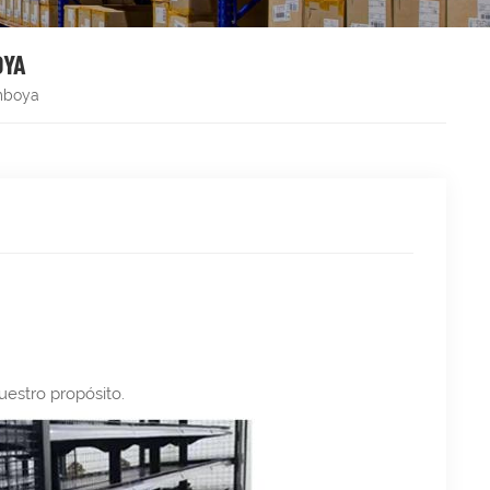
OYA
amboya
uestro propósito.