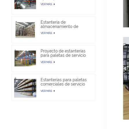
almacén
VER MÁS
Estantería de
almacenamiento de
paletas selectivas en
VER MÁS
venta
Proyecto de estanterías
para paletas de servicio
pesado
VER MÁS
Estanterías para paletas
comerciales de servicio
pesado
VER MÁS