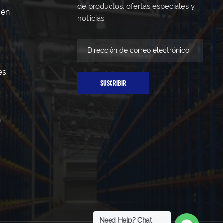
de productos, ofertas especiales y
cén
noticias.
es
SUSCRIBIR
n
Need Help? Chat