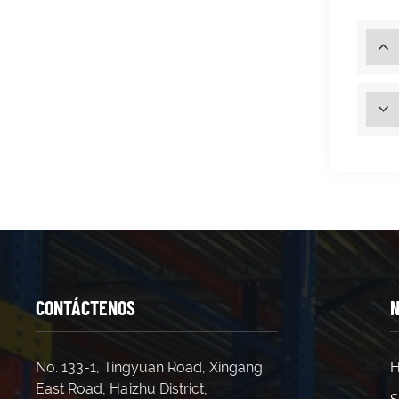
CONTÁCTENOS
N
No. 133-1, Tingyuan Road, Xingang
H
East Road, Haizhu District,