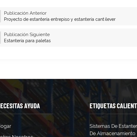
Publicación Anterior
Proyecto de estantería entrepiso y estantería cantilever
Publicación Siguiente
Estantería para paletas
ECESITAS AYUDA
ETIQUETAS CALIEN
ogar
Sistemas De Estanter
De Almacenamiento