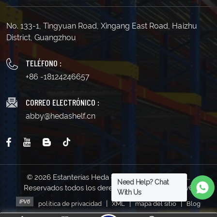
No. 133-1, Tingyuan Road, Xingang East Road, Haizhu
District, Guangzhou
TELÉFONO :
+86 -18124246657
CORREO ELECTRÓNICO :
abby@hedashelf.cn
© 2026 Estanterías Heda de Guangzhou Co., Ltd..
Need Help? Chat
Reservados todos los derechos . | Soporta red IPv6
With Us
|
|
|
política de privacidad
XML
mapa del sitio
Blog